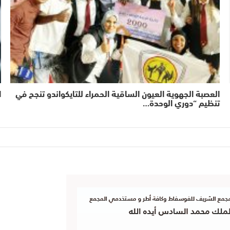
العصبة الجهوية العيون الساقية الحمراء للتايكواندو تنجح في
ا
تنظيم “دوري الوحدة…