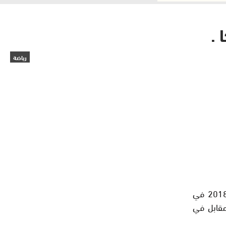
 .
رياضة
تمكن المنتخب الفرنسي لكرة القدم من بلوغ المباراة النهائية لكأس العالم 2018 في
مقابل في