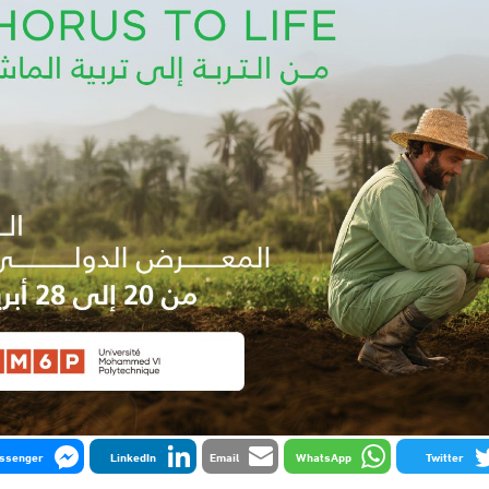
ssenger
LinkedIn
Email
WhatsApp
Twitter