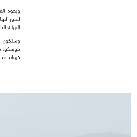
ويعود الف
النهاية الث
وستكون فر
موسكو، مع
كرواتيا غدا 