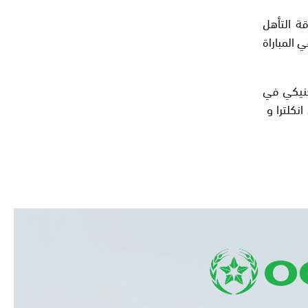
ة التأهل
قيقة 51 ليضع بلاده في المباراة
جنيكي في
نكلترا و