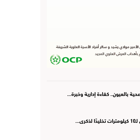
ة بالعيون.. كفاءة إدارية وخبرة…
رى…