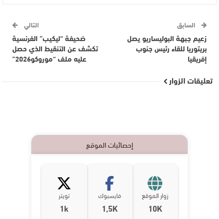
السابق
التالي
زعيم جبهة البوليساريو يصل
صَحيفة “ليكيب” الفرنسية
بريتوريا للقاء رئيس جنوب
تكشف عن التنقيط الذي حصل
إفريقيا
عليه ملف “موروكو2026”
تعليقات الزوار
إحصائيات الموقع
زوار الموقع
فايسبوك
تويتر
1k
1,5K
10K