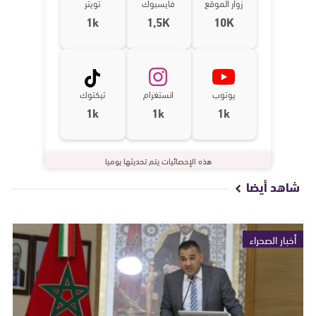
زوار الموقع
فايسبوك
تويتر
1k
1,5K
10K
يوتوب
انستغرام
تيكتوك
1k
1k
1k
هذه الإحصائيات يتم تحديثها يوميا
شاهد أيضا
أخبار الصحراء