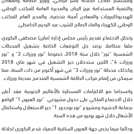
والتنمية المستدامة عزيز الرباح، والمديرة العامة للمكتب الوطني
للهيدروكاربورات والمعادن أمينة بنخضرة، والمدير العام للمكتب
الوطني للكهرباء والماء الصالح للشرب عبد الرحيم الحافظي.
وتخلل الاجتماع تقديم رئيس مجلس إدارة (مازن) مصطفى البكوري
ملفا متكاملا يرصد جل التوقعات الخاصة بتشغيل المحطات
الشمسية “نور” خلال سنة 2018، خصوصا “نور ورززات 2” و “نور
ورززات 4″، اللتين ستدخلان حيز التشغيل في شهر ماي 2018
وكذلك محطة “نور ورززات 3” في شهر أكتوبر من ذات السنة، مما
سيمكن من إتمام مركب الطاقة الشمسية المندمج بمدينة ورززات.
وانسجاما مع الالتزامات المسطرة بالأقاليم الجنوبية فقد أعلن
خلال الاجتماع الملكي على دخول مشروعي “نور العيون 1” الواقع
بجماعة الدشيرة ومشروع “نور بوجدور 1” حيز الاستغلال واستكمال
الأشغال خلال شهر يونيو من هذه السنة.
ودائما فيما يخص جهة العيون الساقية الحمراء قدم البكوري لجلالة