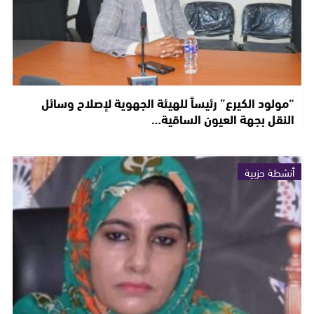
“مولود الكيرع” رئيساً للهيئة الجهوية لإصلاح وسائل
النقل بجهة العيون الساقية…
أنشطة حزبية