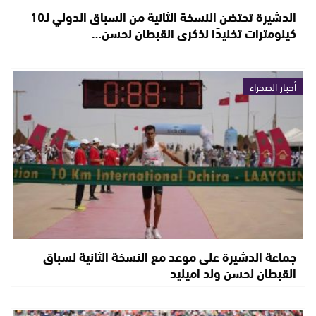
الدشيرة تحتضن النسخة الثانية من السباق الدولي لـ10
كيلومترات تخليدًا لذكرى القبطان لحسن…
أخبار الصحراء
جماعة الدشيرة على موعد مع النسخة الثانية لسباق
القبطان لحسن ولد اميليد