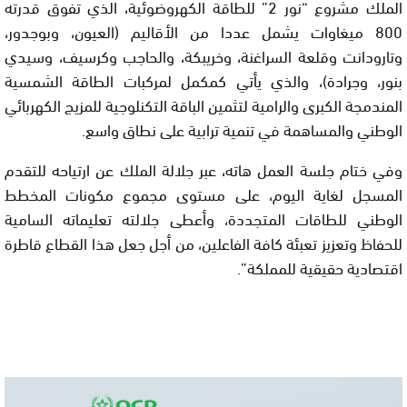
الملك مشروع “نور 2” للطاقة الكهروضوئية، الذي تفوق قدرته
800 ميغاوات يشمل عددا من الأقاليم (العيون، وبوجدور،
وتارودانت وقلعة السراغنة، وخريبكة، والحاجب وكرسيف، وسيدي
بنور، وجرادة)، والذي يأتي كمكمل لمركبات الطاقة الشمسية
المندمجة الكبرى والرامية لتثمين الباقة التكنلوجية للمزيج الكهربائي
الوطني والمساهمة في تنمية ترابية على نطاق واسع.
وفي ختام جلسة العمل هاته، عبر جلالة الملك عن ارتياحه للتقدم
المسجل لغاية اليوم، على مستوى مجموع مكونات المخطط
الوطني للطاقات المتجددة، وأعطى جلالته تعليماته السامية
للحفاظ وتعزيز تعبئة كافة الفاعلين، من أجل جعل هذا القطاع قاطرة
اقتصادية حقيقية للمملكة”.