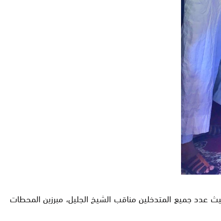
منطقة “أربيب بلاو ” بالجماعة القروية تفاريتي –إقليم السمارة ، فعاليات الموسم الديني أمس الجمعة 13 أبريل 2018، حيث عدد جميع المتدخلين مناقب الشيخ الجليل، مبرزين المحطات