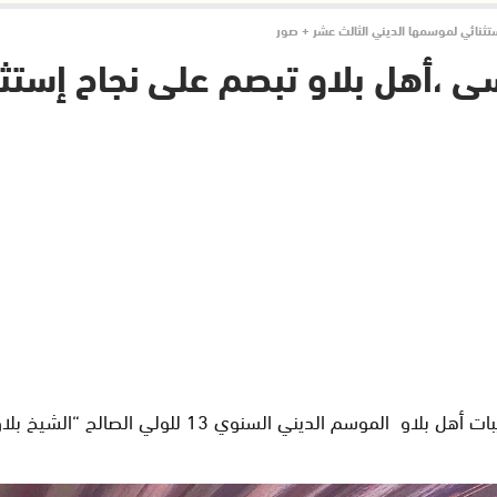
ستثنائي لموسمها الديني الثالث عشر + صور
سى ،أهل بلاو تبصم على نجاح إستث
سيرا على ذات النهج التعبدي والرباني نظمت قبيلة الشرف