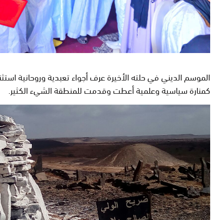
الموسم الديني في حلته الأخيرة عرف أجواء تعبدية وروحانية استثن
كمنارة سياسية وعلمية أعطت وقدمت للمنطقة الشيء الكثير.