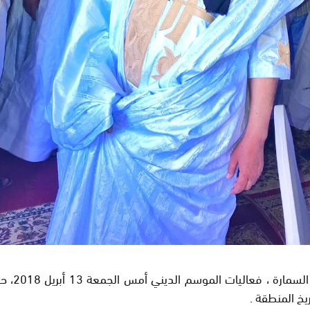
واحتضنت 
خ المنطقة .