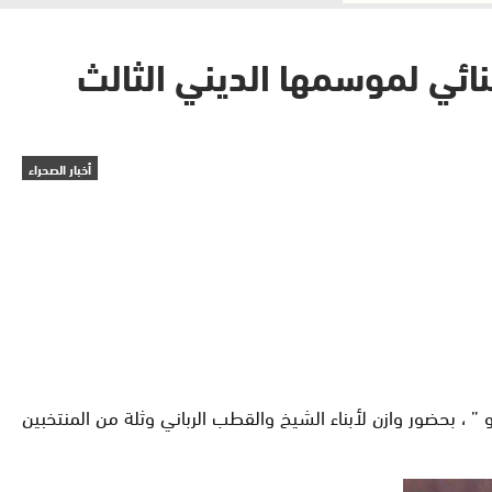
نائي لموسمها الديني الثالث
أخبار الصحراء
اء الرقيبات أهل بلاو الموسم الديني السنوي 13 للولي الصالح “الشيخ بلاو ” ، بحضور وازن لأبناء الشيخ والقطب الرباني وثلة من المنتخبين