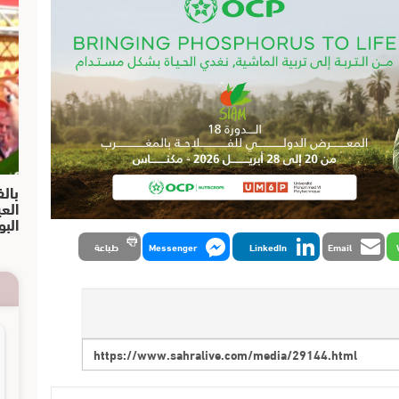
بالف
الع
البو
Email
LinkedIn
Messenger
طباعة