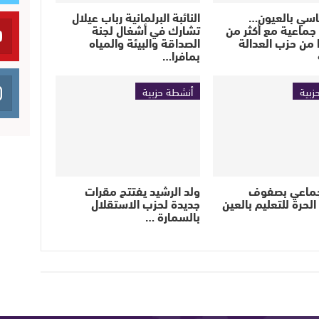
اسي بالعيون…
النائبة البرلمانية رباب عيلال
جماعية مع أكثر من
تشارك في أشغال لجنة
ا من حزب العدالة
الصداقة والبيئة والمياه
بمافرا…
زبية
أنشطة حزبية
جماعي بصفوف
ولد الرشيد يفتتح مقرات
الحرة للتعليم بالعين
جديدة لحزب الاستقلال
بالسمارة …