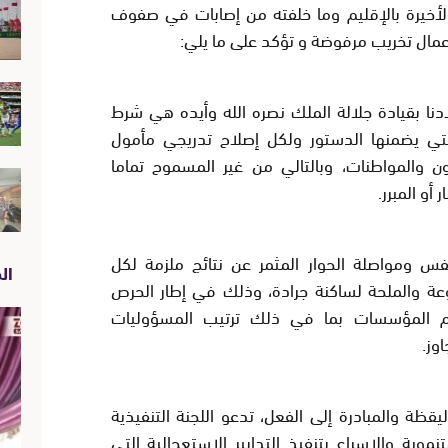
لأخيرة بالإقليم وما خلفته من إصابات في صفوف
عمال تخريب مرفوضة و تؤكد على ما يلي:
ادنا بقيادة جلالة الملك نصره الله وأيده هي شرط
تي يضمنها الدستور ولكل إصلاح تدريجي مأمول
ون والمواطنات، وبالتالي من غير المسموح تماما
 أو المبرر.
فس ومواصلة الحوار المثمر عن نتائج ملزمة لكل
الص
عة والملحة لساكنة جرادة، وذلك في إطار الحرص
ام المؤسسات بما في ذلك ترتيب المسؤوليات
وز.
ة والمبادرة إلى الفعل، تدعو اللجنة التنفيذية
تنموية والإسراع بتنفيذ التدابير الاستعجالية التي