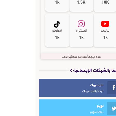
1k
1,5K
10K
يوتوب
انستغرام
تيكتوك
1k
1k
1k
هذه الإحصائيات يتم تحديثها يوميا
عنا بالشبكات الإجتماعية
فايسبوك
تابعنا بالفايسبوك
تويتر
تابعنا بتويتر