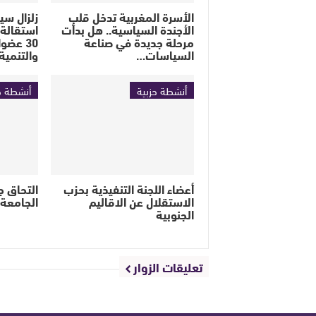
الأسرة المغربية تدخل قلب
زلزال سي
الأجندة السياسية.. هل بدأت
استقالة 
مرحلة جديدة في صناعة
30 عضو
السياسات…
والتنمية
أنشطة حزبية
أنشطة ح
أعضاء اللجنة التنفيذية بحزب
التحاق 
الاستقلال عن الاقاليم
الجامعة 
الجنوبية
تعليقات الزوار