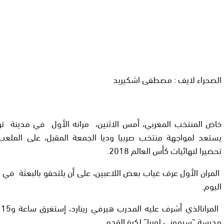
الصحراء لايف : مصطفى اشكيريد
خاض المنتخب المغربي، أمس الاثنين، مرانه الأول في مدينة توري
يستعد لمواجهة منتخب صربيا وديا الجمعة المقبل، على الملعب ا
تحضيرا لنهائيات كأس العالم 2018.
المران الأول عرف غياب بعض اللاعبين، على أن يلتحقو بالبعثة ف
اليوم.
ا
مدرسة “سيموني لوريا” لكرة القدم.