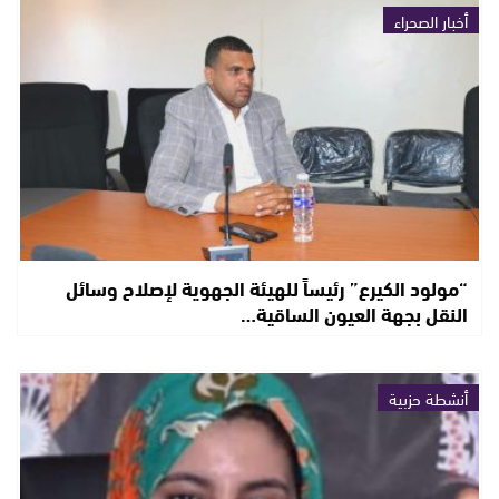
أخبار الصحراء
“مولود الكيرع” رئيساً للهيئة الجهوية لإصلاح وسائل
النقل بجهة العيون الساقية…
أنشطة حزبية