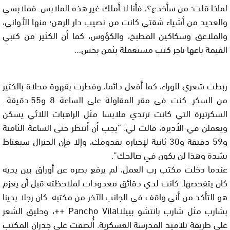
لماذا قلت: من سأخدع؟، فأنا لا أملك غير هذه الملابس. فملابسي
والعديد من أشياء شقتي كانت من نصيب دار الرهن؛ منها الأواني،
والملاعق وسكاكين المطبخ، والكؤوس، كما أن الكثير من كتبي
القيمة باعها تاجر كتب مستعملة بثمن بخس…
ربطت شعري للوراء، كما أفعل دائما، وفطرت بقهوة محلاة بالكثير
من السكر. كنت في مقر المقاولة على الساعة 8 و55 دقيقة.
السكرتيرة التي كانت ترتدي ملابسا مثل الراهبات اللائي يسكن
ويعملن في الأديرة، قالت لي: “يجب أن أنتظر حتى الساعة الثامنة
و59 دقيقة و30 ثانية لإخباره بقدومك، وإلا فإن الجنرال سيغتاظ
بشدة وهذا لن يكون في صالحك”.
عندما دخلت مكتب رب العمل، لم يرفع بصره عن أوراق بين يديه
كان يتفحصها. كانت لدي دقائق معدودات لملاحظته قبل أن يعزم
هو التأكد من أني واقف في الجانب الآخر من مكتبه. كان رجلا بدينا
بشارب مثل شارب بانتشو بييلاPancho Vilal ++، وحليق الشعر
على طريقة تلاميذ المدرسة العسكرية. أُلصقت على جدران المكتب