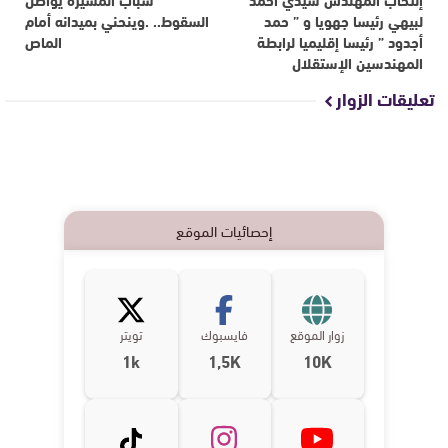
لبيهي رئيسا جهويا و ” حمد
السقوط.. .وينحني بميدانه أمام
أجدود ” رئيسا إقليميا لرابطة
الماص
المهندسين الإستقلال
تعليقات الزوار
إحصائيات الموقع
زوار الموقع
فايسبوك
تويتر
1k
1,5K
10K