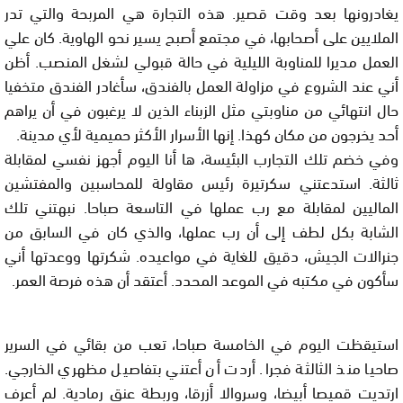
يغادرونها بعد وقت قصير. هذه التجارة هي المربحة والتي تدر
الملايين على أصحابها، في مجتمع أصبح يسير نحو الهاوية. كان علي
العمل مديرا للمناوبة الليلية في حالة قبولي لشغل المنصب. أظن
أني عند الشروع في مزاولة العمل بالفندق، سأغادر الفندق متخفيا
حال انتهائي من مناوبتي مثل الزبناء الذين لا يرغبون في أن يراهم
أحد يخرجون من مكان كهذا. إنها الأسرار الأكثر حميمية لأي مدينة.
وفي خضم تلك التجارب البئيسة، ها أنا اليوم أجهز نفسي لمقابلة
ثالثة. استدعتني سكرتيرة رئيس مقاولة للمحاسبين والمفتشين
الماليين لمقابلة مع رب عملها في التاسعة صباحا. نبهتني تلك
الشابة بكل لطف إلى أن رب عملها، والذي كان في السابق من
جنرالات الجيش، دقيق للغاية في مواعيده. شكرتها ووعدتها أني
سأكون في مكتبه في الموعد المحدد. أعتقد أن هذه فرصة العمر.
استيقظت اليوم في الخامسة صباحا، تعب من بقائي في السرير
صاحيا منذ الثالثة فجرا. أردت أن أعتني بتفاصيل مظهري الخارجي.
ارتديت قميصا أبيضا، وسروالا أزرقا، وربطة عنق رمادية. لم أعرف