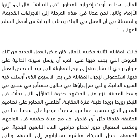
العالي. هذا ما أردت إظهاره للمحاور. “في البداية”، قال لي، “إنها
الأزمة، وثانيا، نحن عدنا في هذه المرحلة إلى الإجراءات القديمة،
والمتمثلة في أن العمل في البنك يتطلب البداية من أسفل السلم
المهني…”.
كانت المقابلة الثانية مخيبة للآمال. كان عرض العمل الجديد من تلك
العروض التي يجب فيها على المرء أن يرسل سيرته الذاتية على
عنوان بريدي لا يشار فيه إلى نوع المقاولة التي يريد الشخص العمل
فيها. استدعوني لإجراء المقابلة في بحر الأسبوع الذي أرسلت فيه
السيرة الذاتية، والتي تم إجراؤها في صالون مستأجر في فندق في
وسط المدينة. نزع مني المشهد جذوة التفاؤل، التي بدأت في
التبخر رويدا رويدا طيلة فترة المقابلة. أطلعني المحاور على تصاميم
الفندق الذي سيشيد عما قريب، حيث عرضوا علي منصبا. بدا في
الحقيقة فندقا مثل أي فندق آخر، مع ميزة طفيفة في الواجهة،
ومكتب استقبال مزور لخداع مراقبي البناء التابعين للبلدية. في
الحقيقة، يدخل الشركاء مباشرة بسياراتهم إلى الشقة، والتي