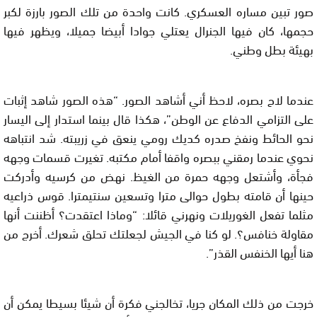
صور تبين مساره العسكري. كانت واحدة من تلك الصور بارزة لكبر
حجمها، كان فيها الجنرال يعتلي جوادا أبيضا جميلا، ويظهر فيها
بهيئة بطل وطني.
عندما لاح بصره، لاحظ أني أشاهد الصور. “هذه الصور شاهد إثبات
على التزامي الدفاع عن الوطن”، هكذا قال بينما استدار إلى اليسار
نحو الحائط ونفخ صدره كديك رومي ينعق في زريبته. شد انتباهه
نحوي عندما رمقني ببصره واقفا أمام مكتبه. تغيرت قسمات وجهه
فجأة، وأشتعل وجهه حمرة من الغيظ. نهض من كرسيه وأدركت
حينها أن قامته بطول حوالى مترا وتسعين سنتيمترا. قوس ذراعيه
مثلما تفعل الغوريلات ونهرني قائلا: “وماذا اعتقدت؟ أظننت أنها
مقاولة خنافس؟. لو كنا في الجيش لجعلتك تحلق شعرك. أخرج من
هنا أيها الخنفس القذر”.
خرجت من ذلك المكان جريا، تخالجني فكرة أن شيئا بسيطا يمكن أن