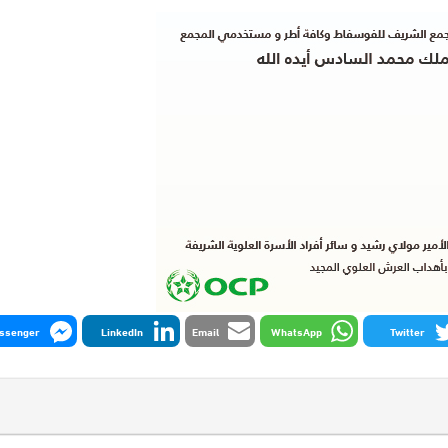
ssenger
LinkedIn
Email
WhatsApp
Twitter