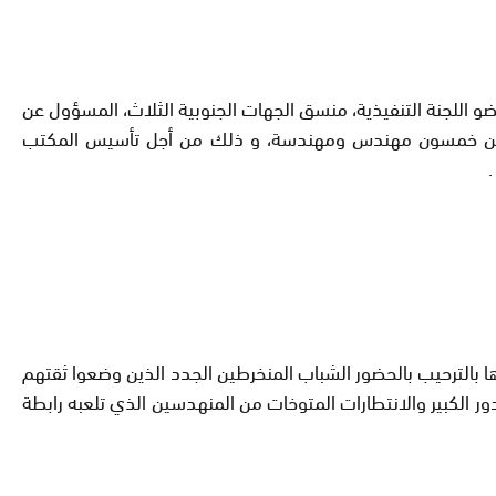
ي حمدي ولد الرشيد، عضو اللجنة التنفيذية، منسق الجهات الجنوبية الثلاث، المسؤول عن
يد من خمسون مهندس ومهندسة، و ذلك من أجل تأسيس المكتب
ا بالترحيب بالحضور الشباب المنخرطين الجدد الذين وضعوا ثقتهم
بية حزب الاستقلال، كما تقدم بشرح خارطة الطريق التي رسمها الحزب بعد المؤتمر 17 و أشار إلى الدور الكبير والانتطارات المتوخات من المنهدسين الذي تلعبه رابطة