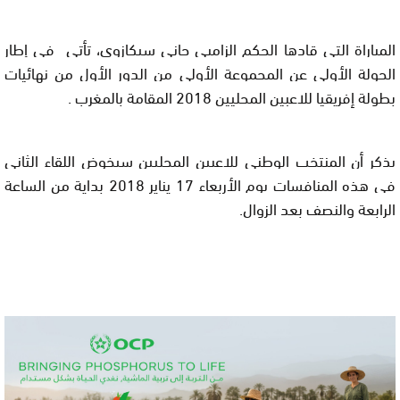
المباراة التي قادها الحكم الزامبي جاني سيكازوي، تأتي في إطار
الجولة الأولى عن المجموعة الأولى من الدور الأول من نهائيات
بطولة إفريقيا للاعبين المحليين 2018 المقامة بالمغرب .
يذكر أن المنتخب الوطني للاعبين المحليين سيخوض اللقاء الثاني
في هذه المنافسات يوم الأربعاء 17 يناير 2018 بداية من الساعة
الرابعة والنصف بعد الزوال.