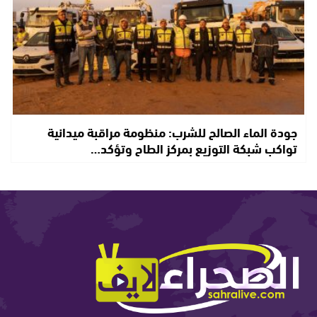
جودة الماء الصالح للشرب: منظومة مراقبة ميدانية
تواكب شبكة التوزيع بمركز الطاح وتؤكد…