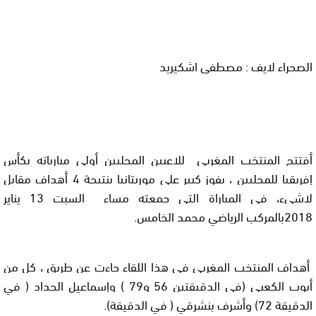
الصحراء لايف : مصطفى اشكيريد
أفتتح المنتخب المغربي للاعبين المحليين أولى مبارياته بكأس
إفريقيا للمحليين ، بفوز كبير على موريتانيا بنتيجة 4 أهداف مقابل
لاشيء، في المباراة التي جمعته مساء السبت 13 يناير
2018بالمركب الرياضي محمد الخامس.
أهداف المنتخب المغربي في هذا اللقاء جاءت عن طريق ، كل من
أيوب الكعبي (في الدقيقتين 56 و79 ) وإسماعيل الحداد ( في
الدقيقة 72) وأشرف بن
شرقي ( في الدقيقة).