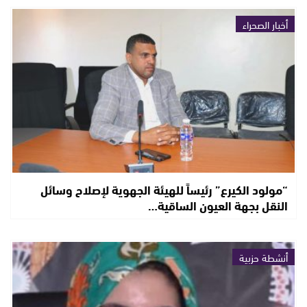
أخبار الصحراء
“مولود الكيرع” رئيساً للهيئة الجهوية لإصلاح وسائل
النقل بجهة العيون الساقية…
أنشطة حزبية