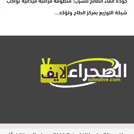
جودة الماء الصالح للشرب: منظومة مراقبة ميدانية تواكب
شبكة التوزيع بمركز الطاح وتؤكد…
المدير المسؤول : ابيبك المحفوظ / جميع