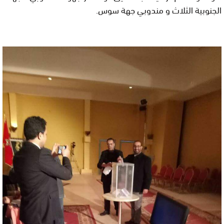
الجنوبيۃ الثلاث و مندوبي جهۃ سوس.