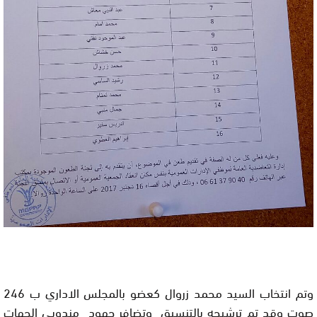
وتم انتخاب السيد محمد زروال كعضو بالمجلس الاداري ب 246
صوت وقد تم ترشيحه بالتنسيق وتضافر جهود مندوبي الجهات