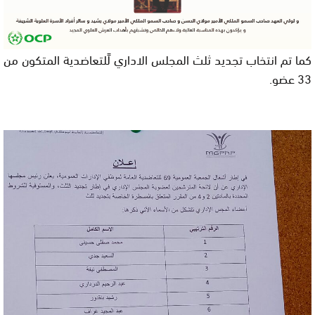
كما تم انتخاب تجديد ثلث المجلس الاداري لًلتعاضديۃ المتكون من
33 عضو.