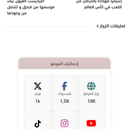
إسبانيا مهدّدة بالحرمان من
أميديست العيون تبدء
اللعب في كأس العالم
موسمها من فندق و تتنصل
من وعودها
تعليقات الزوار
إحصائيات الموقع
زوار الموقع
فايسبوك
تويتر
1k
1,5K
10K