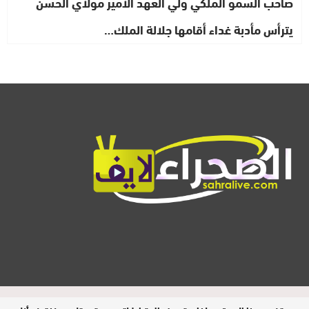
صاحب السمو الملكي ولي العهد الأمير مولاي الحسن
يترأس مأدبة غداء أقامها جلالة الملك…
المدير المسؤول : ابيبك المحفوظ / جميع