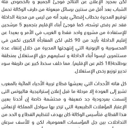
لكن بمجرد الإعلان عن النتائج فوجئ الجميع و بالخصوص فئة
الشباب بعد أقل من سنتين برسائل مبعوثة من طرف الوكالة تحمل
توقيع المديرة بخطاب إقصائي يفيد أنه من ليس من مدينة الداخلة
فقد تم رفض ترشحه، كما فوجئ أبناء الإقليم بتجميع 5 مرشحين
للإستفادة من مشروع واحد فقط و الغريب في الأمر و بعيدا عن
إقليم الداخلة بأزيد من 90 كلم، لكن المفاجأة الكبرى تكمن في
المحسوبية و الزبونية التي إنتهجتها المديرة من خلال إنتقاء عدة
مستثمرين ليسوا أبناء الداخلة و تسليمهم حق الإستغلال بمنطقة
بوطلحة(18 كلم عن الإقليم). مما خلف سخط كبير عن طريقة سوء
تدبير توزيع رخص الإستغلال.
كل هاته الأحداث التي يعيشها قطاع تربية الأحياء المائية بالمغرب
تشير إلى العودة إلا مرحلة ما قبل إعلان إستراتيجية هاليوتس التى
إتسمت بمردودية جد ضعيفة و محتشمة خاصة إن أخدنا بعين
الإعتبار المؤهلات الطبيعية التي تزخر بها سواحل المملكة لإنعاش
هذا القطاع، فتأسيس الوكالة كان يهدف لتنظيم القطاع و الحد من
التداخلات بين جل المؤسسات العمومية، لكن و للأسف سرعان