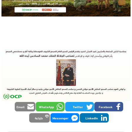
Email
WhatsApp
Twitter
Facebook
LinkedIn
Messenger
طباعة