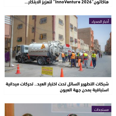
هاكاثون“InnoVenture 2026” لتعزيز الابتكار…
أخبار الصحراء
شبكات التطهير السائل تحت اختبار العيد.. تحركات ميدانية
استباقية بمدن جهة العيون
مستجدات