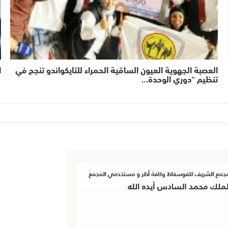
العصبة الجهوية العيون الساقية الحمراء للتايكواندو تنجح في
ا
تنظيم “دوري الوحدة…