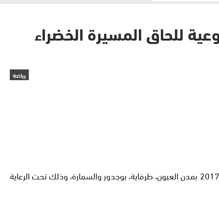
عية للحاق المسيرة الخضراء
رياضة
نظمت الجامعة الملكية المغربية للدراجات، فعاليات الدورة السابعة لدوري المسيرة الخضراء و الذي يمتد من يوم 3 و إلى غاية 6 فبراير 2017 بمدن العيون، طرفاية، بوجدور والسمارة، وذلك تحت الرعاية