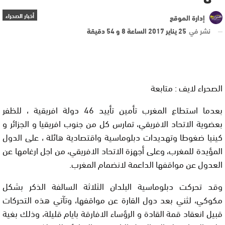
أخبار الصحراء
إدارة الموقع
نشر في
25 يناير 2017 الساعة 8 و 54 دقيقة
الصحراء لايف : متابعة
بعدما استطاع المغرب تأمين تأييد 46 دولة افريقية ، للظفر
بعضوية الاتحاد الافريقي، تمارس كل من جنوب افريقيا و الجزائر و
كينيا ضغوطا وتهديدات دبلوماسية واقتصادية هائلة ، على الدول
المؤيدة للمغرب، وعلى أجهزة الاتحاد الافريقي، من اجل ارغامها عن
العدول عن مواقفها الداعمة لانضمام المغرب.
وقد تحركت دبلوماسية البلدان الثلاثة السالفة الذكر بشكل
مكوكي، لثني بعد دول القارة عن مواقفها، وتآتي هذه التحركات
قبيل انعقاد قمة القادة و الرؤساء الافارقة بايام قليلة، وذلك بغية