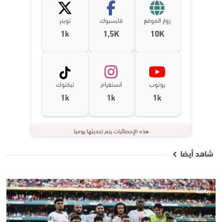
زوار الموقع
فايسبوك
تويتر
1k
1,5K
10K
يوتوب
انستغرام
تيكتوك
1k
1k
1k
هذه الإحصائيات يتم تحديثها يوميا
شاهد أيضا
رياضة