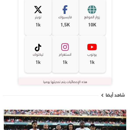
زوار الموقع
فايسبوك
تويتر
1k
1,5K
10K
يوتوب
انستغرام
تيكتوك
1k
1k
1k
هذه الإحصائيات يتم تحديثها يوميا
شاهد أيضا
رياضة