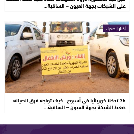
على الشبكات بجهة العيون – الساقية…
أخبار الصحراء
75 تدخلا كهربائيا في أسبوع.. كيف تواجه فرق الصيانة
ضغط الشبكة بجهة العيون – الساقية…