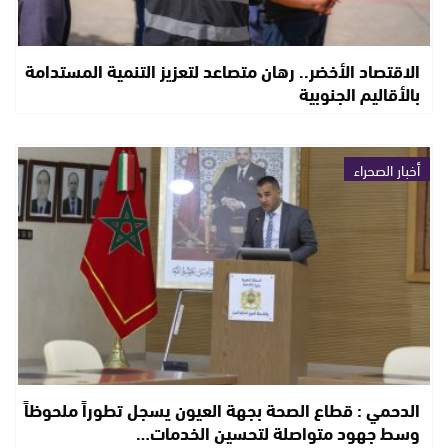
الاقتصاد الأخضر.. رهان متصاعد لتعزيز التنمية المستدامة
بالأقاليم الجنوبية
أخبار الصحراء
الدحمي : قطاع الصحة بجهة العيون يسجل تطوراً ملحوظاً
وسط جهود متواصلة لتحسين الخدمات…