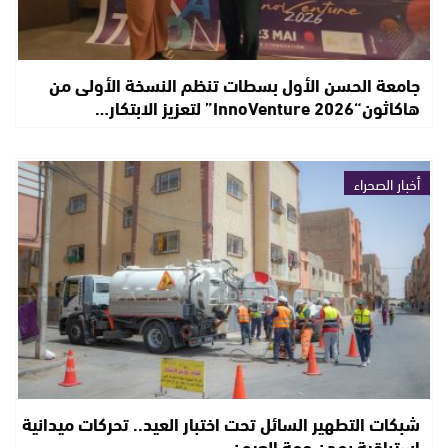
جامعة الحسن الأول بسطات تنظم النسخة الأولى من
هاكاثون“InnoVenture 2026” لتعزيز الابتكار…
أخبار الصحراء
شبكات التطهير السائل تحت اختبار العيد.. تحركات ميدانية
استباقية بمدن جهة العيون