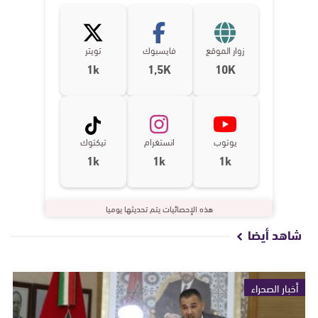
زوار الموقع
فايسبوك
تويتر
1k
1,5K
10K
يوتوب
انستغرام
تيكتوك
1k
1k
1k
هذه الإحصائيات يتم تحديثها يوميا
شاهد أيضا
أخبار الصحراء