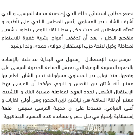
تجمع خطابي استثنائي ذلك الذي إحتضنته مدينة المرسى، و الذي
أشرف الشاب بدر المساوي رئيس المجلس البلدي على تأطيره و
تعبئة المواطنين له، حيث حظي هذا اللقاء النوعي بتجاوب شعبي
منقطع النظير ، بعد أن تدفقت أمواج بشرية غفيرة للإستماع
لمداخلة وكيل لائحة حزب الإستقلال مولاي حمدي ولد الرشيد.
مرشح حزب الإستقلال إستهل في البداية مداخلته بالإشادة
بالطفرة التنموية النوعية التي تعيش الجماعة الحضرية المرسى على
وقعها، منذ تولي بدر المساوي مسؤولية تدبير الشآن العام بها
معتبرا أنه شتان بين الأمس و اليوم، مؤكدا أن المرسى بهذا
الإستقبال الشعبي تجدد العهد لمواصلة مسيرة البناء و التشييد،
معتبرا أن ثقة الساكنة هي نياشين تزين الصدور وهي أولى الغايات و
أغلى المرامي، مشددا على ان مدينة المرسى ستبقى قلعة
إستقلالية بإمتياز في ظل دعم و مساندة هذه الحشود الجماهيرية
.