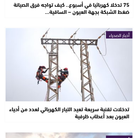
75 تدخلا كهربائيا في أسبوع.. كيف تواجه فرق الصيانة
ضغط الشبكة بجهة العيون – الساقية…
أخبار الصحراء
تدخلات تقنية سريعة تعيد التيار الكهربائي لعدد من أحياء
العيون بعد أعطاب ظرفية