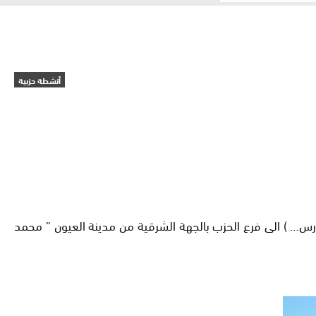
أنشطة حزبية
 من أجل الكرامة ، تنادى جمع كبير من مناضلي و مناضلات حزب الاستقلال من أحياء ( الدويرات ، العودة ، تجزئة 84 ، 25 مارس… ) الى فرع الحزب بالجهة الشرقية من مدينة العيون ” محمد