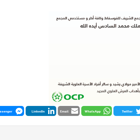
ssenger
LinkedIn
Email
WhatsApp
Twitter