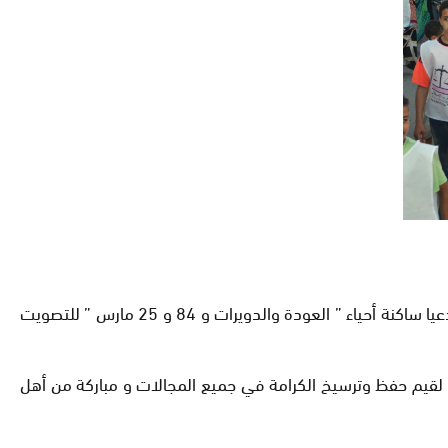
في ذات السياق وجه “محمد سالم بنمسعود” مداخلة حماسية ، تحث على أهمية المشاركة في هذا الإستحقاق الوطني المفصلي ، دعيا ساكنة أحياء ” العودة والدويرات و 84 و 25 مارس ” للتصويت
قي لقيم حفظ وترسيخ الكرامة في جميع المجالات و مباركة من أهل