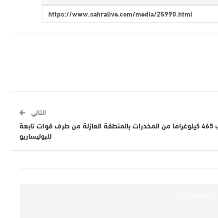
التالي
تفاصيل احباط عملية تهريب 465 كيلوغراما من المخدرات بالمنطقة العازلة من طرف قوات تابعة
للبوليساريو‎
أنشطة حزبية