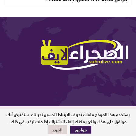
يستخدم هذا الموقع ملفات تعريف الارتباط لتحسين تجربتك. سنفترض أنك
المدير المسؤول : ابيبك المحفوظ / جميع
الحقوق محفوظة © 2026
موافق على هذا ، ولكن يمكنك إلغاء الاشتراك إذا كنت ترغب في ذلك.
تصميم وبرمجة
موافق
المزيد