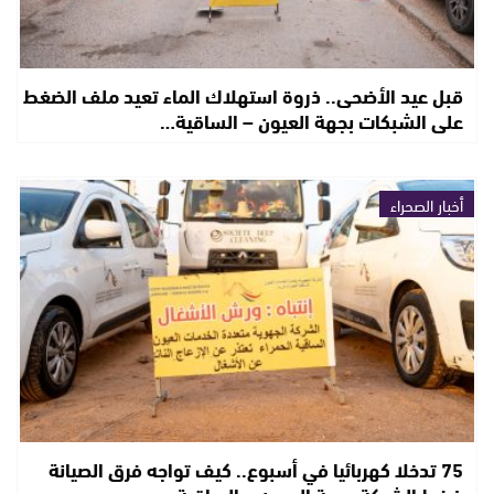
قبل عيد الأضحى.. ذروة استهلاك الماء تعيد ملف الضغط
على الشبكات بجهة العيون – الساقية…
أخبار الصحراء
75 تدخلا كهربائيا في أسبوع.. كيف تواجه فرق الصيانة