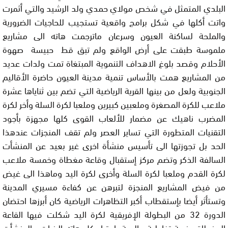
البلدي المتمثل في شخص مولاي حمدي ولد الرشيد والتي أثمرت
واتت أكلها في شكل برامج واقعية تستجيب للحاجيات الضرورية
والملحة لساكنة العيون وسرعان ماترجمت هاته الى مشاريع
ملموسة طبقت على أرض الواقع ولم تبق قط حبيسة صهوة
الأحلام وقصد بلوغ الاهداف التنموية المبتغاة تمت ولدات عديد
من المشاريع همت بالأساس تنمية مدينة العيون حاضرة الأقاليم
الجنوبية ولعل من بينها القرية الرياضية التي تضم بين ثناياها عشرة
ملاعب للكرة المصغرة وملعبين كبيرين وملعبا لكرة السلة وأخر لكرة
المضرب ناهيك عن مضمار للألعاب القوى كلها مجهزة بأجود
التقنيات المتطورة التي تساير العصر ولم تقف المنجزات عندهذا
الحد بل تجوزتها الى تأسيس منشأة اخرى غير بعيد عن المنشأت
السالفة الذكر وتضم مركز إستقبال وقاعة مغطاة وخمسة ملاعب
لكرة القدم وملعبا لكرة السلة وأخرى لكرة اليد وماهذا الى غيض
من فيض المشاريع المنجزة لتبرهن عن كفاءة مسيري المدينة
وتستأثر أيضا بإستقطاب أكبر التظاهرات الرياضية كان أبرزها احتضان
الدورة 32 من البطولة الإفريقية لكرة اليد شكلت فيها القاعة
المغطاة منصة تفاعلية عالمية بإمتيا كل هاته البنيات والمنشأت