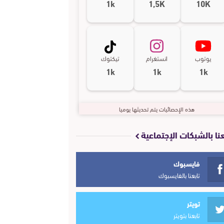
1k
1,5K
10K
يوتوب
انستغرام
تيكتوك
1k
1k
1k
هذه الإحصائيات يتم تحديثها يوميا
عنا بالشبكات الإجتماعية
فايسبوك
تابعنا بالفايسبوك
تويتر
تابعنا بتويتر