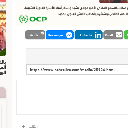
Email
LinkedIn
Messenger
طباعة
بالف
الع
البو
التالي