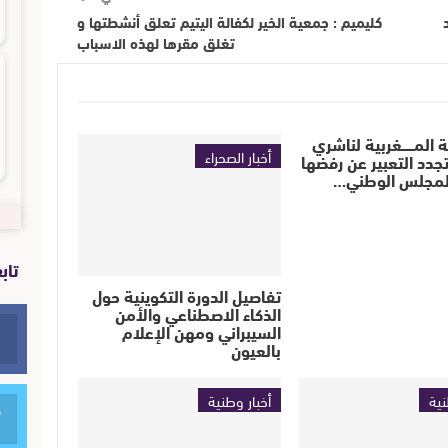
كليميم : جمعية الخير لكفالة اليتيم تعلق أنشطتها و
تغلق مقرها لهذه الاسباب
 المــــــغربية لناشري
أخبار الصحراء
دد التعبير عن رفضها
المجلس الوطني…
تاب
تفاصيل الدورة التكوينية حول
الذكاء الاصطناعي والأمن
السيبراني ومهن الإعلام
بالعيون
نية
أخبار وطنية