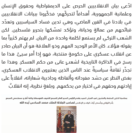
ادّعى بيان الانقلابيين الحرص على الديمقراطية وحقوق الإنسان
وعلمانية الجمهورية، أهدافاً لتحركّهم؛ فذكّرونا ببيانات الانقلابيين
في بلادنا في القرن الماضي، وهي تدين فساد السياسيين وتعدّد
قبائحهم من عمالةٍ وخيانة، وتؤكد تمسّكها بتحرير فلسطين. لكن
الشعب التركي لم يستمع لكلمة واحدة من البيان. لم يهتم كثيراً بما
يقوله هؤلاء. كان الأمر الوحيد المهم وذو العلاقة هو أن البيان صادر
عن انقلاب عسكري على حكومةٍ منتخبة، فهو إذا أمر سيئ. هذا ما
رسخ في الذاكرة التاريخية لشعبٍ عانى من حكم العسكر. وهذا ما
تجذّر ثقافةً سياسيةً عند الناس الذين يعتبرون الانقلاب العسكري،
بغض النظر عن حشد مفرداته وألفاظه وجاذبية شعاراته، انقلاباً على
إرادتهم وحقهم في اختيار من يحكمهم. وبلغةٍ نظرية، إنه انقلابٌ