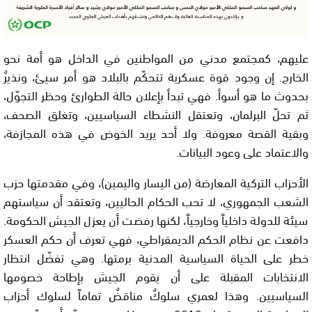
عليهم، كمجتمع مدني من المواطنين في الداخل هو أمة نحو
الخارج. إن وجود قوة عسكرية تتحكّم بالبلاد هو أمر سيئ، ونذيرٌ
بحدوث ما هو أسوأ. فهي تبدأ بإعلان حالة الطوارئ وحظر التجوّل،
ثم تحلّ البرلمان، وتعتقل النشطاء السياسيين، وتغلق الصحف،
وبقية القصة معروفة. ولا أحد يريد الخوض في هذه المجازفة،
والاعتماد على وعود البيانات.
الأحزاب التركية المعارضة (من اليسار واليمين)، وفي مقدمتها حزب
الشعب الجمهوري، لا تحب الحكام الحاليين، وتعتقد أن سياستهم
سيئة للدولة داخلياً وخارجياً، لكنها رفضت أن يعزل الجيش الحكومة.
دافعت عن نظام الحكم الديمقراطي، فهي تعرف أن حكم العسكر
خطر على الحياة السياسية المدنية برمتها. وهي تفضّل انتظار
الانتخابات المقبلة على أن يقوم الجيش بإطاحة خصومها
السياسيين. وهذا لعمري سلوكٌ مناقضٌ تماماً لسلوك أحزاب