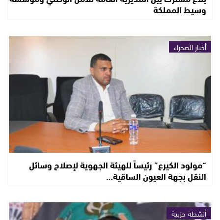
وسيط المملكة
أخبار الصحراء
“مولود الكيرع” رئيساً للهيئة الجهوية لإصلاح وسائل
النقل بجهة العيون الساقية…
أنشطة حزبية