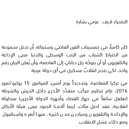
الصحراء لايف : عزمي بشارة
كان كافياً، في خمسينات القرن الماضي وستيناته، أن تحتل مجموعة
من الضباط الشباب من الرتب الوسطى والدنيا مبنى الإذاعة
والتلفزيون، أو أن يتوجّه رتل دباباتٍ إلى العاصمة، وأن يُعلن البيان رقم
واحد، لكي ينجح انقلابٌ عسكري في أي دولة عربية.
في تركيا المعاصرة، وتحديداً يوم أمس، الموافق 15 يوليو/تموز
2016، قام تنظيم مركّب متعدّد الأذرع داخل الجيش والشرطة
(تغلغل سابقاً في جهاز القضاء وأجهزة الدولة الأخرى) بمحاولة
انقلابية، فقد احتل مئات، (ربما آلاف) الجنود مبنى هيئة الأركان
والإذاعة والتلفزيون وميادين مدن كثيرة، منها أنقرة واسطنبول.
ومع ذلك، فشل الانقلاب.