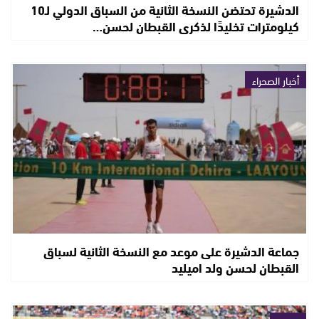
الدشيرة تحتضن النسخة الثانية من السباق الدولي لـ10
كيلومترات تخليدًا لذكرى القبطان لحسن…
أخبار الصحراء
جماعة الدشيرة على موعد مع النسخة الثانية لسباق
القبطان لحسن ولد اميليد