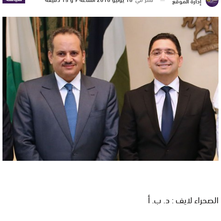
إدارة الموقع
الصحراء لايف : د. ب. أ