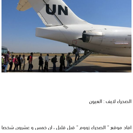
الصحراء لايف : العيون
افاد موقع ” الصحراء زووم ” قبل قليل ، ان خمس و عشرون شخصا