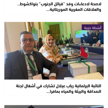
لاصحة لادعاءات وفد “قبائل الجنوب” بنواكشوط..
والعلاقات المغربية الموريتانية…
أنشطة حزبية
النائبة البرلمانية رباب عيلال تشارك في أشغال لجنة
الصداقة والبيئة والمياه بمافرا…