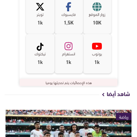
زوار الموقع
فايسبوك
تويتر
1k
1,5K
10K
يوتوب
انستغرام
تيكتوك
1k
1k
1k
هذه الإحصائيات يتم تحديثها يوميا
شاهد أيضا
رياضة