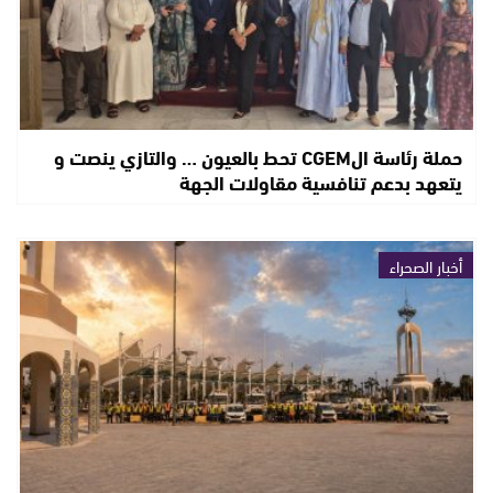
حملة رئاسة الCGEM تحط بالعيون … والتازي ينصت و
يتعهد بدعم تنافسية مقاولات الجهة
أخبار الصحراء