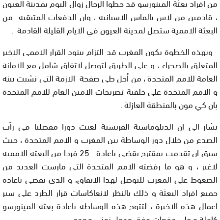
من افراد بعثة المينورسو قد حطوا الرحال زوال اليوم بمدينة العيون
، قادمين من لاس بالماس الاسبانية ، وان الدفعات المتبقية من
البعثة الاممية ستصل لمدينة العيون في الايام القليلة القادمة
.
وبهذه الخطوة يكون المغرب قد التزام ببنود القرار الاممي الاخير
المتعلق بالصحراء ، و على الطريق لتوصل لاتفاق شامل مع الامانة
العامة للامم المتحدة ، من أجل طي صفحة الازمة التي نشبت بينه
و الامم المتحدة على خلفية تصريحات الامين العام للامم المتحدة
بان كي مون بالمنطقة العازلة
.
يشار الى ان الدبلوماسية الفرنسية لعبت دورا مفصليا في رآب
الصدع من خلال دور الوساطة بين المغرب و الامم المتحدة ، حيث
سبق ان تقدمت بمقترح يقضي باعادة
25
فردا من البعثة الاممية
لاغير ، و هو ما رفضته الامم المتحدة التي مارست العديد من
الضغوط على المغرب للتوصل لهذا الاتفاق، و الذي يقضي باعادة
جميع افراد البعثة و ذلك بالنظر لانعاكاسات قرار الطرد على سير
اعمال هذه الاخيرة ، لتتوج هذه الوساطة باعادة بعثة المينورسو
كاملة و على دفعات وفق جدول زمني محدد.