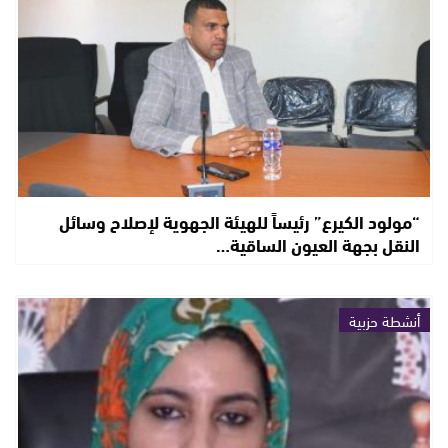
“مولود الكيرع” رئيساً للهيئة الجهوية لإصلاح وسائل
النقل بجهة العيون الساقية…
أنشطة حزبية