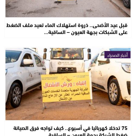
قبل عيد الأضحى.. ذروة استهلاك الماء تعيد ملف الضغط
على الشبكات بجهة العيون – الساقية…
أخبار الصحراء
75 تدخلا كهربائيا في أسبوع.. كيف تواجه فرق الصيانة
ضغط الشبكة بجهة العيون – الساقية…