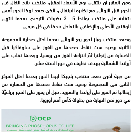
ومن المقرر ان يلتقي، يوم الأربعاء المقبل، منتخب بلاد الغال في
الدور قبل النهائي مع نظيره البرتغالي، الذي صعد لهذا الدور أمس
بتغلبه على منتخب بولندا 5 ـ 3 بضربات الترجيح، بعدما انتهى
الوقتين الأصلي والإضافي بالتعادل هدفا في كل مرمى.
وصعد منتخب ويلز لدور ربع النهائي بعدما احتل صدارة المجموعة
الثانية برصيد ست نقاط، حصدها من الفوز على سلوفاكيا قبل
الخسارة من إنجلترا ثمّ انتزاعه الفوز من روسيا، وبعدها تغلب على
أيرلندا الشمالية بهدف نظيف في دور الستة عشر.
من جهة أخرى صعد منتخب بلجيكا لهذا الدور بعدما احتل المركز
الثاني في المجموعة برصيد ست نقاط، حصدها من الخسارة من
إيطاليا ثم الفوز على أيرلندا والسويد، قبل أن يفوز على المجر برباعيّة
في دور ثمن النهاية من بطولة كأس أمم أوروبا.