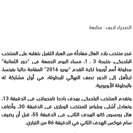
الصحراء لايف : متابعة
فجر منتخب بلاد الغال مفاجأة من العيار الثقيل بتغلبه على المنتخب
البلجيكي، بنتيجة 3 ـ 1، مساء اليوم الجمعة في “دور الثمانية”
ببطولة أمم أوروبا لكرة القدم “يورو 2016” المقامة حاليا بفرنسا،
ليتأهل إلى الدور نصف النهائي للبطولة، في أول مشاركة له
بالبطولة الأوروبية.
وتقدم المنتخب البلجيكي بهدف رادجا ناينجولان، في الدقيقة 13،
وتعادل آشلي ويليامز للمنتخب الويلزي في الدقيقة 30، وأضاف
هال روبسون كانو الهدف الثاني، في الدقيقة 55، قبل أن يضيف
سام فوكس الهدف الثاني في الدقيقة 86 من التباري.