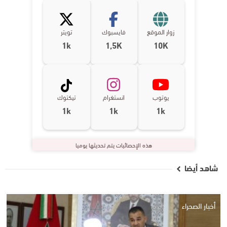
زوار الموقع
فايسبوك
تويتر
1k
1,5K
10K
يوتوب
انستغرام
تيكتوك
1k
1k
1k
هذه الإحصائيات يتم تحديثها يوميا
شاهد أيضا
أخبار الصحراء