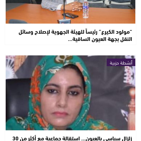
“مولود الكيرع” رئيساً للهيئة الجهوية لإصلاح وسائل
النقل بجهة العيون الساقية…
أنشطة حزبية
زلزال سياسي بالعيون… استقالة جماعية مع أكثر من 30