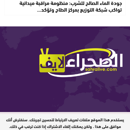
جودة الماء الصالح للشرب: منظومة مراقبة ميدانية
تواكب شبكة التوزيع بمركز الطاح وتؤكد…
يستخدم هذا الموقع ملفات تعريف الارتباط لتحسين تجربتك. سنفترض أنك
المدير المسؤول : ابيبك المحفوظ / جميع
الحقوق محفوظة © 2026
موافق على هذا ، ولكن يمكنك إلغاء الاشتراك إذا كنت ترغب في ذلك.