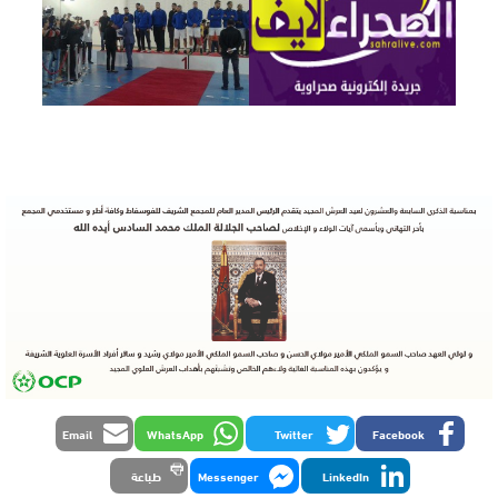
Email
WhatsApp
Twitter
Facebook
LinkedIn
Messenger
طباعة