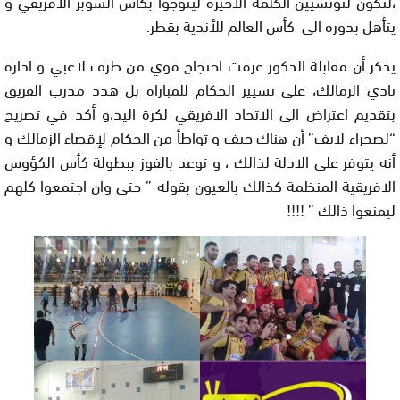
،لتكون لتونسيين الكلمة الأخيرة ليتوجوا بكأس السوبر الاقريقي و
يتأهل بدوره الى كأس العالم للأندية بقطر.
يذكر أن مقابلة الذكور عرفت احتجاج قوي من طرف لاعبي و ادارة
نادي الزمالك، على تسيير الحكام للمباراة بل هدد مدرب الفريق
بتقديم اعتراض الى الاتحاد الافريقي لكرة اليد،و أكد في تصريح
“لصحراء لايف” أن هناك حيف و تواطأ من الحكام لإقصاء الزمالك و
أنه يتوفر على الادلة لذالك ، و توعد بالفوز ببطولة كأس الكؤوس
الافريقية المنظمة كذالك بالعيون
بقوله ” حتى وان اجتمعوا كلهم
ليمنعوا ذالك ”
!!!!