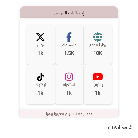
إحصائيات الموقع
زوار الموقع
فايسبوك
تويتر
1k
1,5K
10K
يوتوب
انستغرام
تيكتوك
1k
1k
1k
هذه الإحصائيات يتم تحديثها يوميا
شاهد أيضا