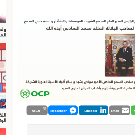
ولد
الم
Email
LinkedIn
Messenger
طباعة
النق
الركرا