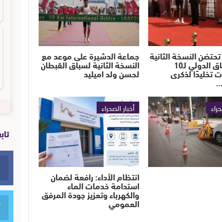
تحتضن النسخة الثانية
جماعة الدشيرة على موعد مع
من السباق الدولي لـ10
النسخة الثانية لسباق القبطان
ت تخليدًا لذكرى
لحسن ولد اميليد
…
حراء
أخبار الصحراء
تاب
انتظام الأداء: رافعة لضمان
استدامة خدمات الماء
والكهرباء وتعزيز جودة المرفق
العمومي