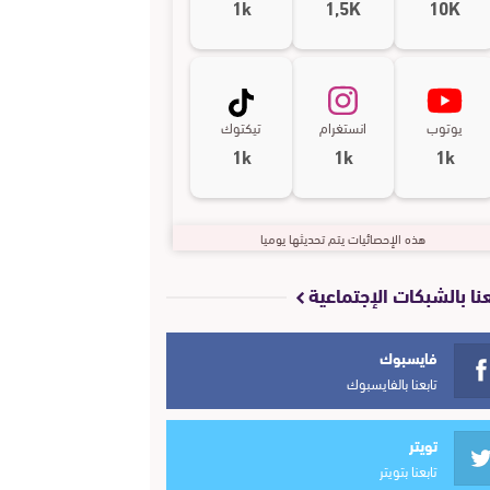
1k
1,5K
10K
يوتوب
انستغرام
تيكتوك
1k
1k
1k
هذه الإحصائيات يتم تحديثها يوميا
عنا بالشبكات الإجتماعية
فايسبوك
تابعنا بالفايسبوك
تويتر
تابعنا بتويتر