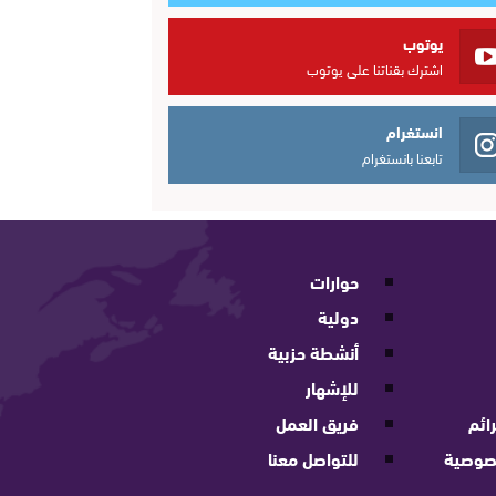
يوتوب
اشترك بقناتنا على يوتوب
انستغرام
تابعنا بانستغرام
حوارات
دولية
أنشطة حزبية
للإشهار
ائم
فريق العمل
صوصية
للتواصل معنا