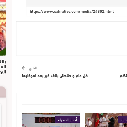
بالف
الع
التالي
البو
نظم
كل عام و طنطان بالف خير بعد اموكارها
حراء
أخبار الصحراء