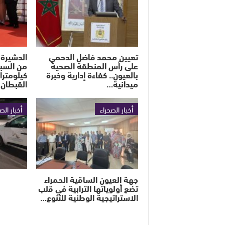
تعيين محمد فاضل الدحمي
الدشيرة 
على رأس المنطقة الصحية
بالعيون.. كفاءة إدارية وخبرة
كيلومترا
ميدانية…
القبطان
أخبار الصحراء
أخبار الص
جهة العيون الساقية الحمراء
تضع أولوياتها الترابية في قلب
الاستراتيجية الوطنية للتنوع…