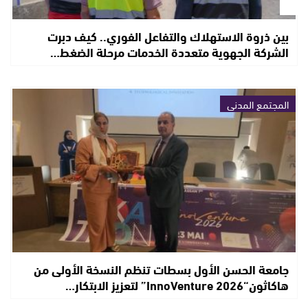
بين ذروة الاستهلاك والتفاعل الفوري.. كيف دبرت
الشركة الجهوية متعددة الخدمات مرحلة الضغط…
المجتمع المدني
جامعة الحسن الأول بسطات تنظم النسخة الأولى من
هاكاثون“InnoVenture 2026” لتعزيز الابتكار…