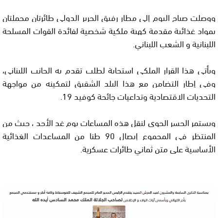
ووصلت صباح اليوم إلى مطار رفيق الحرير الدولي طائرتان محملتان
بمواد غذائية مقدمة كهبة ملكية شخصية لفائدة القوات المسلحة
اللبنانية و الشعب اللبناني.
ويأتي هذا القرار الملكي استجابة لطلب تقدم به الجانب اللبناني،
وفي إطار التضامن مع هذا البلد الشقيق لتمكينه من مواجهة
التحديات الاقتصادية وتداعيات جائحة كوفيد 19.
ويستمر الجسر الجوي لنقل هذه المساعات يوم غد الأحد ، حيث من
المنتظر في المجموع إيصال 90 طنا من المساعدات الغذائية
الأساسية على متن ثماني طائرات عسكرية.