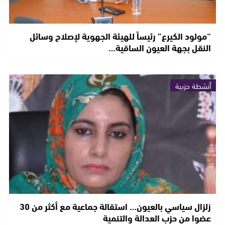
“مولود الكيرع” رئيساً للهيئة الجهوية لإصلاح وسائل
النقل بجهة العيون الساقية…
أنشطة حزبية
زلزال سياسي بالعيون… استقالة جماعية مع أكثر من 30
عضوا من حزب العدالة والتنمية