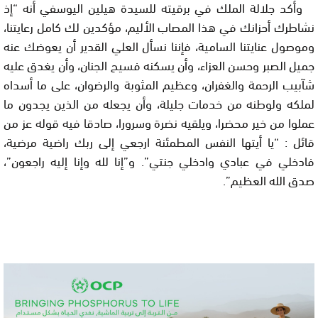
وأكد جلالة الملك في برقيته للسيدة هيلين اليوسفي أنه “إذ
نشاطرك أحزانك في هذا المصاب الأليم، مؤكدين لك كامل رعايتنا،
وموصول عنايتنا السامية، فإننا نسأل العلي القدير أن يعوضك عنه
جميل الصبر وحسن العزاء، وأن يسكنه فسيح الجنان، وأن يغدق عليه
شآبيب الرحمة والغفران، وعظيم المثوبة والرضوان، على ما أسداه
لملكه ولوطنه من خدمات جليلة، وأن يجعله من الذين يجدون ما
عملوا من خير محضرا، ويلقيه نضرة وسرورا، صادقا فيه قوله عز من
قائل : “يا أيتها النفس المطمئنة ارجعي إلى ربك راضية مرضية،
فادخلي في عبادي وادخلي جنتي”. و”إنا لله وإنا إليه راجعون”،
صدق الله العظيم”.