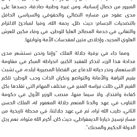
المبرور من خصال إنسانية، ومن غيرة وطنية صادقة، جسدها على
مدى عقود من مساره النضالي والحقوقي والسياسي الحافل
بالتضحيات الجسام؛ حيث ظل، رحمه الله، وفيا لمبادئ الالتزام
والتفاني في خدمة المصالح العليا للوطن، في وفاء مكين للعرش
العلوي المجيد، وإخلاص متين لمقدسات الأمة وثوابتها.
ومما جاء في برقية جلالة الملك “وإننا ونحن نستشعر مدى
فداحة هذا الرزء، لنذكر للفقيد الكبير، انخراطه المبكر في مقاومة
الاستعمار، ونذر حياته للدفاع عن القضايا المصيرية لبلده، في تشبث
بقيم النزاهة والأمانة والتواضع ونكران الذات وحب الوطن؛ تلكم
القيم التي ظلت نبراسه المنير في مختلف المهام التي تقلدها بكل
كفاءة واقتدار، ولا سيما منها، منصب الوزير الأول في حكومة
التناوب في عهد والدنا المنعم جلالة المغفور له، الملك الحسن
الثاني، طيب الله ثراه، ثم في عهد جلالتنا، في محطة تاريخية من
مسار ترسيخ خيارنا الديمقراطي، حيث كان، أكرم الله مثواه، نعم رجل
الدولة الحكيم والمحنك”.