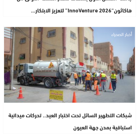
هاكاثون“InnoVenture 2026” لتعزيز الابتكار…
أخبار الصحراء
شبكات التطهير السائل تحت اختبار العيد.. تحركات ميدانية
استباقية بمدن جهة العيون