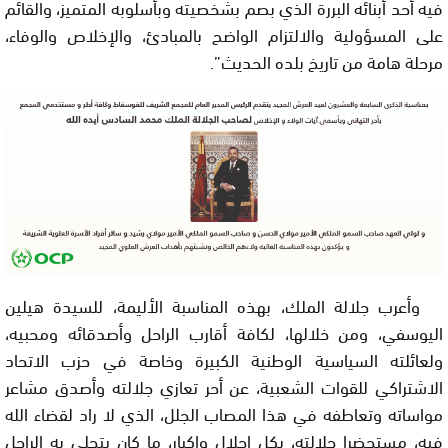
فيه أحد أبنائه البررة الذي بصم بشخصيته وبأسلوبه المتميز، والقائم
على المسؤولية والالتزام الواضح بالمبادئ، والإخلاص والوفاء،
مرحلة هامة من تاريخ بلده الحديث”.
وأعرب جلالة الملك، بهذه المناسبة الأليمة، للسيدة هيلين
اليوسفي، ومن خلالها، لكافة أقارب الراحل وأصدقائه ومحبيه،
ولعائلته السياسية الوطنية الكبيرة وخاصة في حزب الاتحاد
الاشتراكي للقوات الشعبية، عن أحر تعازي جلالته وأصدق مشاعر
مواساته وتعاطفه في هذا المصاب الجلل، الذي لا راد لقضاء الله
فيه، مستحضرا جلالته، بكل إجلال وإكبار، ما كان يتحلى به الراحل