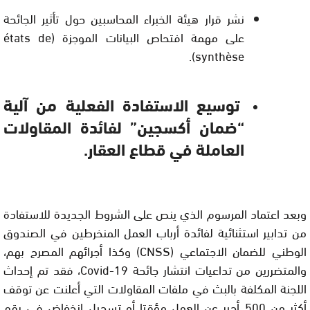
نشر قرار هيئة الخبراء المحاسبين حول تأثير الجائحة
على مهمة افتحاص البيانات الموجزة (états de
synthèse).
توسيع الاستفادة الفعلية من آلية
“ضمان أكسجين” لفائدة المقاولات
العاملة في قطاع العقار.
وبعد اعتماد المرسوم الذي ينص على الشروط الجديدة للاستفادة
من تدابير استثنائية لفائدة أرباب العمل المنخرطين في الصندوق
الوطني للضمان الاجتماعي (CNSS) وكذا أجرائهم المصرح بهم،
والمتضررين من تداعيات انتشار جائحة Covid-19، فقد تم إحداث
اللجنة المكلفة بالبث في ملفات المقاولات التي أعلنت عن توقف
أكثر من 500 أجير عن العمل مؤقتا أو تسجيل انخفاض في رقم