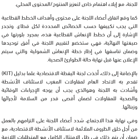
للجنة، مع إيلاء اهتمام خاص لتعزيز المنتوج/المحتوى المحلي.
كما وقع اتفاق أعضاء اللجنة على محتوى وأهداف الخطط القطاعية
التي يجب تكييفها حسب الخصائص المحددة لكل قطاع. وتجدر
الإشارة إلى أن خطط الإنعاش القطاعية هذه، بمجرد بلورتها في
صيغتها النهائية، فهي ستخضع لتقييم اللجنة في أفق توحيدها
وضمان تناسقها في إطار خطة الإنعاش الشمولية والتي سيتم
الإعلان عنها قبل نهاية حالة الطوارئ الصحية.
بالإضافة إلى ذلك، أخذت لجنة اليقظة الاقتصادية علما بدليل (KIT)
تقدم به الاتحاد العام لمقاولات المغرب لاستئناف الأنشطة
وأشادت به اللجنة وهوالذي يجب أن يوجه الإجراءات الوقائية
والصحية للمقاولات لضمان أقصى قدر من السلامة لأجرائها
وزبنائها.
وفي نهاية هذا الاجتماع، شدد أعضاء اللجنة على التزامهم بالعمل
من أجل خلق الظروف الملائمة لاستئناف الأنشطة الاقتصادية، مع
ضمان أن يتم ذلك في ظل الامتثال الكامل مع المتطلبات اللازمة