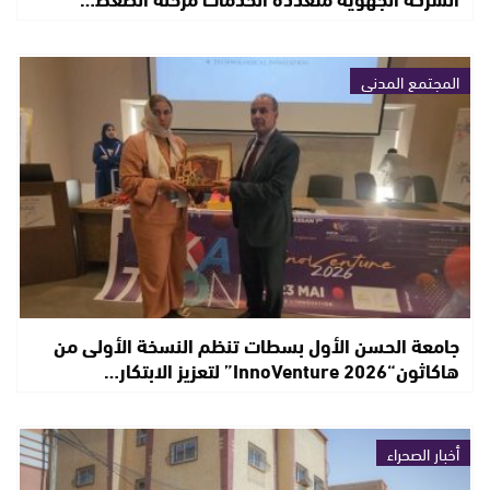
المجتمع المدني
جامعة الحسن الأول بسطات تنظم النسخة الأولى من
هاكاثون“InnoVenture 2026” لتعزيز الابتكار…
أخبار الصحراء