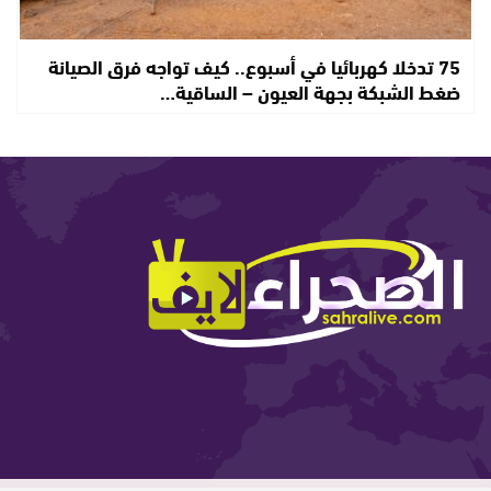
75 تدخلا كهربائيا في أسبوع.. كيف تواجه فرق الصيانة
ضغط الشبكة بجهة العيون – الساقية…