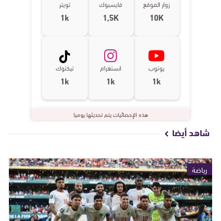
زوار الموقع
فايسبوك
تويتر
1k
1,5K
10K
يوتوب
انستغرام
تيكتوك
1k
1k
1k
هذه الإحصائيات يتم تحديثها يوميا
شاهد أيضا
رياضة