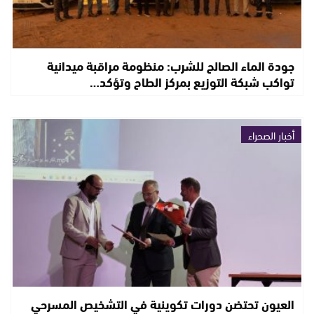
جودة الماء الصالح للشرب: منظومة مراقبة ميدانية
تواكب شبكة التوزيع بمركز الطاح وتؤكد…
أخبار الصحراء
العيون تحتضن دورات تكوينية في التشخيص المسرحي