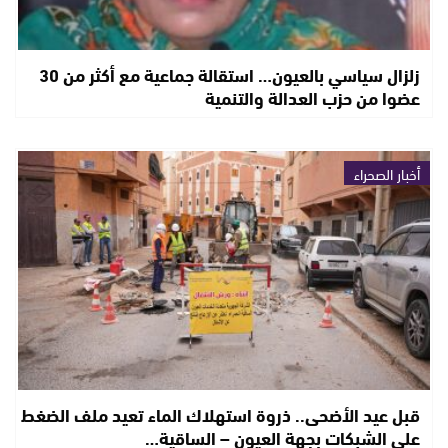
زلزال سياسي بالعيون… استقالة جماعية مع أكثر من 30
عضوا من حزب العدالة والتنمية
أخبار الصحراء
قبل عيد الأضحى.. ذروة استهلاك الماء تعيد ملف الضغط
على الشبكات بجهة العيون – الساقية…