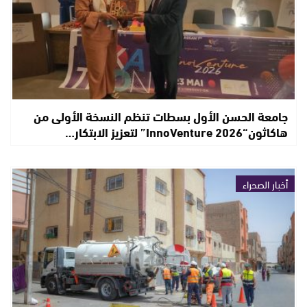
جامعة الحسن الأول بسطات تنظم النسخة الأولى من
هاكاثون“InnoVenture 2026” لتعزيز الابتكار…
أخبار الصحراء