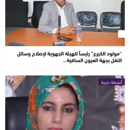
“مولود الكيرع” رئيساً للهيئة الجهوية لإصلاح وسائل
النقل بجهة العيون الساقية…
أنشطة حزبية