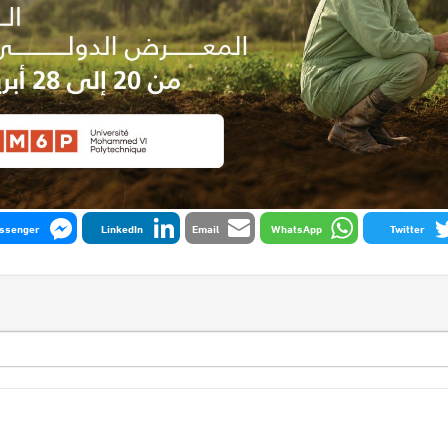
ssenger
LinkedIn
Email
WhatsApp
Twitter