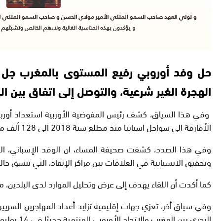
حل وفد أوروبي رفيع المستوى بالمغرب جل 
الهجرة الغير شرعية، والتوصل إلى اتفاق بين ا
وفي هذا السياق، كشف رئيس المفوضية الأوربية استعداد أوربا ل
الأفارقة الى سواحل اسبانيا منذ مطلع سنة 2018 الى 128 ألف مهاجر وهو رقم مهول مقارنة بالسنوات الماضية.
وفي هذا الصدد، كشفت صحيفة المساء، ان الوفد الإسباني، الذ
وتحقيق الانسيابية في العلاقات بين مراكز الإنقاذ، التي تنسق حال
كما أكدت أن اللقاء يهدف إلى عرض وتحليل الموارد لدى البلدين، مش
وفي سياق أخر، تعزي جهات إقليمية تزايد أعداد المهاجرين السريين
البحري بين المغرب والاتحاد الأوروبي المنتهية حديثا في 14 يوليوز 2018.