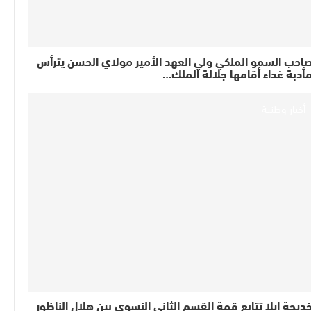
احب السمو الملكي ولي العهد الأمير مولاي الحسن يترأس
أدبة غداء أقامها جلالة الملك…
أخبار وطنية
ديجة إيلا تتابع قمة القسم الثاني النسوي بين هلال الناظور