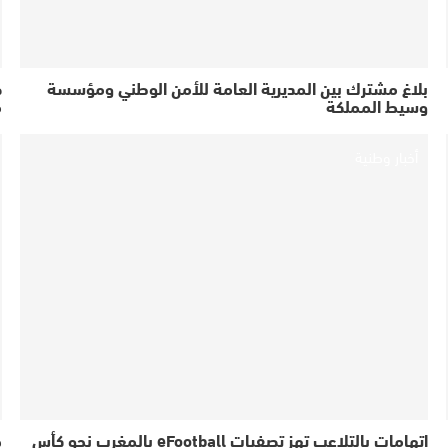
بلاغ مشترك بين المديرية العامة للأمن الوطني ومؤسسة
ص
وسيط المملكة
م
أخبار وطنية
اتهامات بالتلاعب تهز تصفيات eFootball بالمغرب نحو كأس
خ