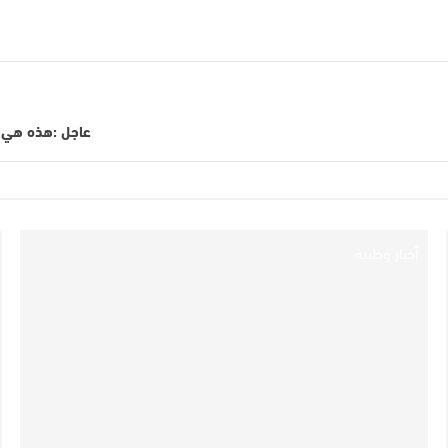
عاجل :هذه هي نق
أخبار وطنية