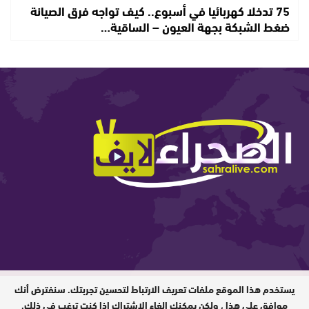
75 تدخلا كهربائيا في أسبوع.. كيف تواجه فرق الصيانة
ضغط الشبكة بجهة العيون – الساقية…
يستخدم هذا الموقع ملفات تعريف الارتباط لتحسين تجربتك. سنفترض أنك
المدير المسؤول : ابيبك المحفوظ / جميع
الحقوق محفوظة © 2026
موافق على هذا ، ولكن يمكنك إلغاء الاشتراك إذا كنت ترغب في ذلك.