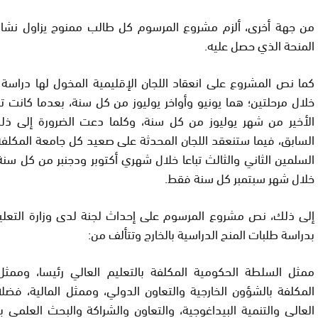
من جهة أخرى، ألزم مشروع المرسوم كل طالب ممنوح يزاول نشاطا 
المنحة الذي حصل عليه.
كما نص المشروع على انعقاد اللجان الإقليمية المخول لها دراسة
خلال مرحلتين؛ هما يونيو وأواخر يوليوز من كل سنة، بعدما كانت 
الأخير من شهر يوليوز من كل سنة، وكلما دعت الضرورة إلى ذ
السابق، فيما ستنعقد اللجان المحدثة على صعيد كل جامعة المكلف
السلمين الثاني والثالث تباعا خلال شهري أكتوبر ودجنبر من كل سنة
خلال شهر سبتمبر كل سنة فقط.
إلى ذلك، نص مشروع المرسوم على إحداث لجنة لدى وزارة التعليم 
بدراسة طلبات المنح الدراسية بالخارج وتتألف من:
ممثل السلطة الحكومية المكلفة بالتعليم العالي رئيسا، وممث
المكلفة بالشؤون الخارجية والتعاون الدولي، وممثل المالية، فضل
العالي والتنمية البيداغوجية، والتعاون والشراكة والبحث العلمي بوز