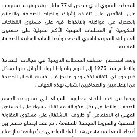
المخطط التنموي الذي خصص له 77 مليار درهم وهو ما يستوجب
على القائمين على تنفيذه إشراك وانخراط الصحافة والاعلام
بالصحراء في مواكبته بالانخراط فيه على مستوى القطاعات
الحكومية أو المنظمات المهنية الأكثر تمثيلية على مستوى
الفيدرالية المغربية لناشري الصحف وأيضا النقابة الوطنية للصحافة
المغربية .
وبعد استحضار مختلف المحطات التاريخية في مجالات الصحافة
والاعلام مند 1975 إلى اليوم وانخراط الرواد الأوائل فيها بشكل
كبير دون أي التفاتة تذكر، وهو ما يحز في نفسية الأجيال الجديدة
من الإعلاميين والصحافيين الشباب بهذه الجهات .
ووعيا من هذه اللجنة بخطورة المرحلة التي تستهدف الجسم
الصحفي والاعلامي بكل مكوناته مستقبلا ، سواء على المستوى
المهني او الاجتماعي أو ظروف الاشتغال على مستوى المقاولة
الصحفية والشروط المجحفة للملاءمة ، تم عقد اجتماع مصغر بين
أعضاء اللجنة المنبثقة عن هذا اللقاء التواصلي حيث وافقت بالإجماع