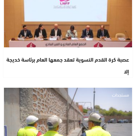
عصبة كرة القدم النسوية تعقد جمعها العام برئاسة خديجة
إلا
مستجدات