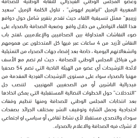
وعضو المجلس الوطني الفيدرالي للنقابة الوطنية للصحافة
المغربية الزميل “ابراهيم ابهوش” ، تناول الكلمة الزميل “سعيد
زريبيع” ممثل تنسيقية اللقاء، حيث تقدم بتقرير شامل حول دوافع
هذا اللقاء التواصلي من خلال واقع وضعية الصحافة بالصحراء على
ضوء النقاشات المتداولة بين الصحافيين والإعلاميين ،لفتح باب
النقاش لأزيد من 4 ساعات عبر فيها كل المتدخلون عن همومهم
وانشغالاتهم اليومية ، خاصة بعد إقصاء جهات الصحراء من التمثيلية
في هياكل المجلس الوطني للصحافة ، حيث لم تضم مع الأسف
لائحة الترشيحات أي عضو من الهيئة الناخبة التي تضم 54 صحفيا
مهنيا بالصحراء سواء على مستوى الترشيحات الفردية المقدمة من
فيدرالية الناشرين أو من الصحفيين المهنيين، لتنصب جل
“التدخلات” حول الخطوات النضالية المستقبلية التي يمكن اتخاذها
بعد انتخابات المجلس الوطني للصحافة ومنها تنظيم وقفات
احتجاجية وحمل الشارة وتوقيف النشر بمختلف الجرائد بصفحات
سوداء والتصدي مستقبلا لأي نشاط ثقافي أو سياسي او اجتماعي
لا تشرك فيه الصحافة والاعلام بالصحراء..