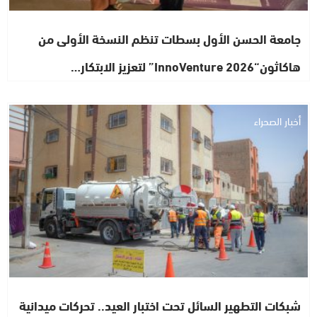
جامعة الحسن الأول بسطات تنظم النسخة الأولى من
هاكاثون“InnoVenture 2026” لتعزيز الابتكار…
أخبار الصحراء
شبكات التطهير السائل تحت اختبار العيد.. تحركات ميدانية