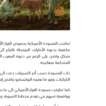
تحاشت المسودة الأمريكية بخصوص القرار الأم
مكتفية بدعوة الأطراف المرتبطة بالنزاع 
بشكل واضح، على الرغم من دعوة المغرب المت
المتحكمة بمفاتيحه .
ذات المسودة حسب أخر التسريبات دعت الى ع
الكركرات، وهو ما تعتبره البوليساريو يناقض إت
كما تطرقت مسودة القرار الأمريكي الى ما يش
وواقعية تسهم في تقدم مخطط التسوية، وإنهاء 
من جهة أخرى وكما كان متوقعا بعد التقرير 