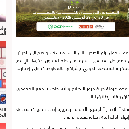
ولد
الم
مي حول نزاع الصحراء الى الإشارة بشكل واضح الى الجزائر،
الى دعم حل سياسي يسهم في حلحلته دون ذكرها بالإسم
كررة للمنتظم الدولي بإشراكها بالمفاوضات على إعتبارها
دم عرقلة حرية مرور البضائع والأشخاص بالمعبر الحدودي
فاق وقف إطلاق النار .
به ” الإنذار ” لجميع الأطراف بضرورة إتخاذ خطوات شجاعة
النق
الركرا
النزاع الذي تجاوز عقده الرابع .
الذي رفعه الأمين العام للأمم المتحدة أنطونيو غوتيريس