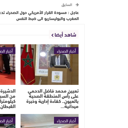
السابق
عاجل : مسودة القرار الأمريكي حول الصحراء تدع
المغرب والبوليساريو الى ضبط النفس
شاهد أيضا
أخبار الصحراء
أخبار الص
تعيين محمد فاضل الدحمي
الدشيرة 
على رأس المنطقة الصحية
بالعيون.. كفاءة إدارية وخبرة
كيلومترا
ميدانية…
القبطان
أخبار الصحراء
أخبار الص