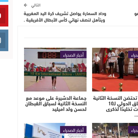
التالي
و
وداد السمارة يواصل تشريف كرة اليد المغربية
ويتأهل لنصف نهائي كأس الأبطال الأفريقية .
حراء
أخبار الصحراء
تحتضن النسخة الثانية
جماعة الدشيرة على موعد مع
من السباق الدولي لـ10
النسخة الثانية لسباق القبطان
ت تخليدًا لذكرى
لحسن ولد اميليد
…
حراء
أخبار الصحراء