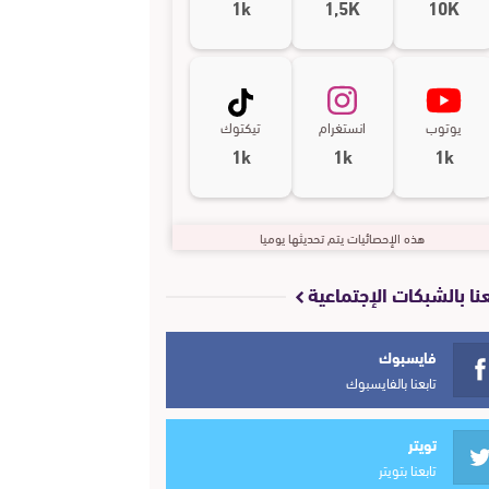
1k
1,5K
10K
يوتوب
انستغرام
تيكتوك
1k
1k
1k
هذه الإحصائيات يتم تحديثها يوميا
عنا بالشبكات الإجتماعية
فايسبوك
تابعنا بالفايسبوك
تويتر
تابعنا بتويتر