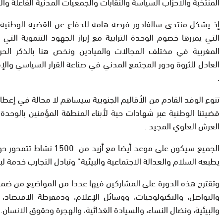
المنتخبة والأحزاب السياسة والنقابات والجمعيات المدنية الفاعلة وا
إذ يشكل منتدى سالفادور فرصة هامة للدفاع عن القضية الوطنية
التي يمررها خصوم الوحدة الترابية مع إبراز الجهود التنموية التي بذ
المغربية في مختلف المجالات والميادين ونخص هنا بالذكر الحريا
العادل للثروة ودور المجتمع المدني في صناعة القرار السياسي وال
.
تنوع الوفد القادم من الأقاليم الجنوبية سيساهم لا محالة في إعطا
قضيتنا الوطنية عبر شهادات حية لأبناء المنطقة المؤمنين بالوحدة
العرش العلوي المجيد .
الجميع سيكون على موعد أيضا مع أزيد
يطبعه السلام والعدالة الاجتماعية والبيئية” وتبادل التجارب خدمة لب
وتقترح هذه الدورة على المشاركين فيها عددا من المواضيع من ضم
والتواصل، والتكنولوجيات، ووسائل الإعلام، ودمقرطة الاقتصاد، و
والبيئية، ونضال النساء، والسيادة الغذائية، والهجرة وحقوق الانسان.