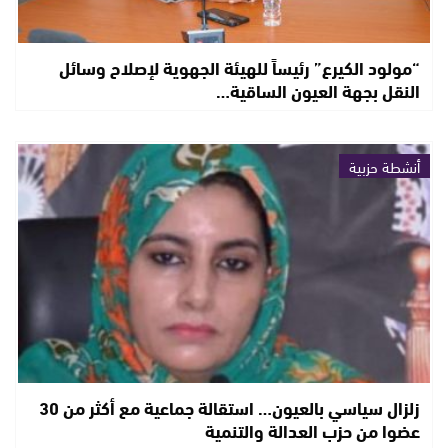
“مولود الكيرع” رئيساً للهيئة الجهوية لإصلاح وسائل
النقل بجهة العيون الساقية…
أنشطة حزبية
زلزال سياسي بالعيون… استقالة جماعية مع أكثر من 30
عضوا من حزب العدالة والتنمية