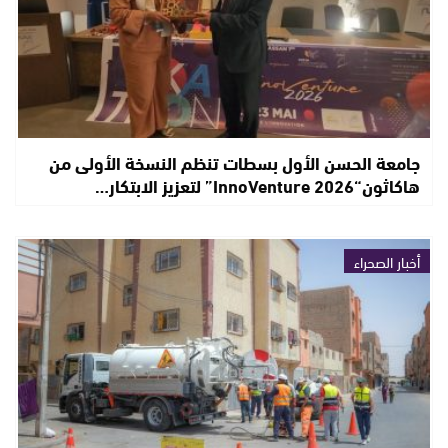
جامعة الحسن الأول بسطات تنظم النسخة الأولى من
هاكاثون“InnoVenture 2026” لتعزيز الابتكار…
أخبار الصحراء