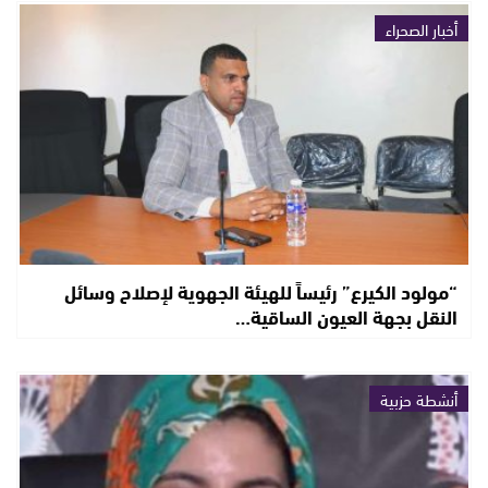
أخبار الصحراء
“مولود الكيرع” رئيساً للهيئة الجهوية لإصلاح وسائل
النقل بجهة العيون الساقية…
أنشطة حزبية