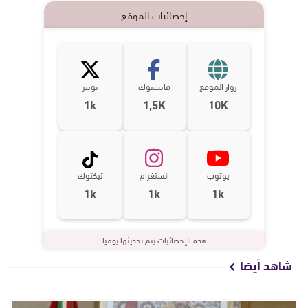
إحصائيات الموقع
زوار الموقع
فايسبوك
تويتر
1k
1,5K
10K
يوتوب
انستغرام
تيكتوك
1k
1k
1k
هذه الإحصائيات يتم تحديثها يوميا
شاهد أيضا