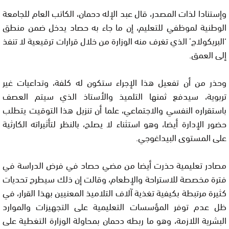
وإستنادا لذات المصدر، قال عبد الإله دحمان، الكاتب العام للجامعة
الوطنية لموظفي للتعليم، إن ما جاء به حصاد يدخل ضمن منطق
‘البريكولاج’ الذي تغرف منه الوزارة من خلال قرارات ترقيعية لا تنفذ
إلى العمق.
وحذر من أن تفعيل هذا الإجراء ستكون له كلفة، وتداعيات غير
تربوية، سيدفع ثمنها التلميذ والأستاذ الذي سيتم العصف
باستقراره النفسي والاجتماعي، علما أن تنزيل هذا التوقيت يتطلب
حضور الإدارة أيضا، وهو استثناء لا يصلح، بالنظر لتأثيراته الكارثية
على المستوى البيداغوجي.
مصادر تعليمية حذرت أيضا من مضي حصاد في فرض الدراسة في
فترة مخصصة للاستراحة والإطعام، وقالت إن ذلك سيطرح تحديات
كثيرة مرتبطة بكيفية تغذية آلاف التلاميذ المعنيين بهذا القرار، في
ظل عدم توفر المؤسسات التعليمية على التجهيزات والموارد
البشرية اللازمة، وهو ما ربطه دحمان بمحاولة الوزارة التغطية على