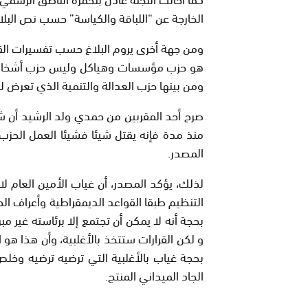
الخارجة عن “اللباقة والكياسة” حسب نص البلا
ومن جهة أخرى يروم البلاغ حسب تفسيرات القيا
هو حزب مؤسسات وهياكل وليس حزب أشخاص كم
ومن بينها حزب العدالة والتنمية الذي تعرض 
صرح أحد المقربين من حمدي ولد الرشيد أن شب
المصدر.
لذلك، يؤكد المصدر، أن غياب الأمين العام ل
التنظيم طبقا القواعد الديمقراطية وأعراف ا
بحجة أنه لا يمكن أن تجتمع إلا برئاسته غير مبر
و لكن القرارات ستتخذ بالأغلبية، وأن هذا هو 
بحجة غياب بالأغلبية التي ترضيه ترضيه وخلص 
الجاد الميداني المنتج.