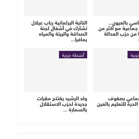
اسي بالعيون…
النائبة البرلمانية رباب عيلال
جماعية مع أكثر من
تشارك في أشغال لجنة
ا من حزب العدالة
الصداقة والبيئة والمياه
بمافرا…
زبية
أنشطة حزبية
جماعي بصفوف
ولد الرشيد يفتتح مقرات
الحرة للتعليم بالعين
جديدة لحزب الاستقلال
بالسمارة …