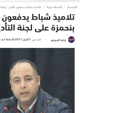
الرئيسية
أنشطة حزبية
تلاميذ شباط يدفعون الثمن : إعفاء 
تلاميذ شباط يدفعون ال
بنحمزة على لجنة التأد
نشر في
5 أبريل 2017 الساعة 2 و 06 دقيقة
إدارة الموقع