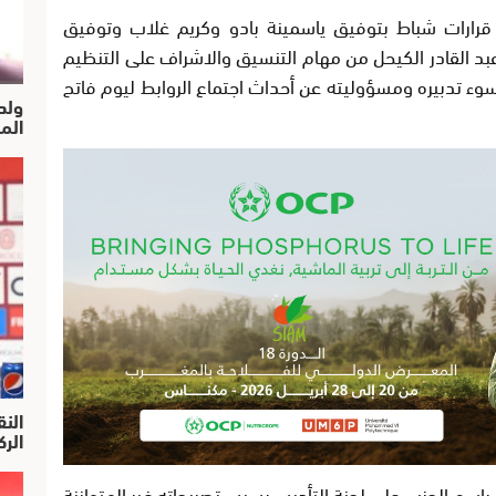
 قرارات شباط بتوفيق ياسمينة بادو وكريم غلاب وتوفيق
ء عبد القادر الكيحل من مهام التنسيق والاشراف على التنظيم
ء تدبيره ومسؤوليته عن أحداث اجتماع الروابط ليوم فاتح
ولد
الم
النق
الركرا
باسم الحزب على لجنة التأديب بسبب تصريحاته غير المتوازنة