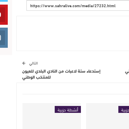
التالي
ني
إستدعاء ستة لاعبات من النادي البلدي للعيون
للمنتخب الوطني
زبية
أنشطة حزبية