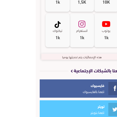
1k
1,5K
10K
يوتوب
انستغرام
تيكتوك
1k
1k
1k
هذه الإحصائيات يتم تحديثها يوميا
عنا بالشبكات الإجتماعية
فايسبوك
تابعنا بالفايسبوك
تويتر
تابعنا بتويتر