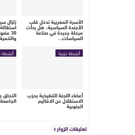
الأسرة المغربية تدخل قلب
زلزال سي
الأجندة السياسية.. هل بدأت
استقالة 
مرحلة جديدة في صناعة
30 عضو
السياسات…
والتنمية
أنشطة حزبية
أنشطة ح
أعضاء اللجنة التنفيذية بحزب
التحاق 
الاستقلال عن الاقاليم
الجامعة 
الجنوبية
تعليقات الزوار