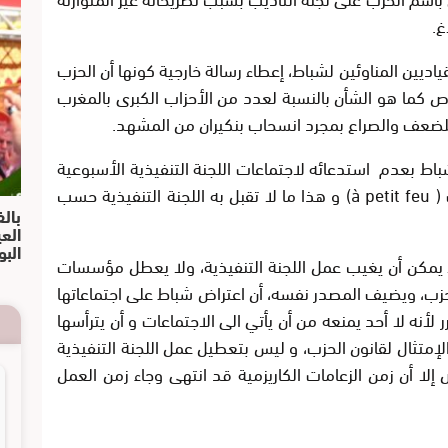
غ.
ديين المناوئين لشباط، إعطاء رسالة خارجية كونها أن الحزب
ا هو الشأن بالنسبة لعدد من الأحزاب الكبرى بالمغرب
للضعف والصراع بمجرد انسحاب بنكيران من المشهد.
اط بعدم استدعائه لاجتماعات اللجنة التنفيذية الأسبوعية
منذ مدة فإنه يقتل شيئا فشيئا العمل الحزب ( à petit feu) و هذا ما لا تقبل به اللجنة التنفيذية حسب
بالف
الع
البو
ا يمكن أن يغيب عمل اللجنة التنفيذية، ولا يعطل مؤسسات
لحزب، ويضيف المصدر نفسه، أن اعتراض شباط على اجتماعاتها
ر لأنه لا أحد يمنعه من أن يأتي الى الاجتماعات و أن يترأسها
الإمتثال لقانون الحزب، و ليس بتعطيل عمل اللجنة التنفيذية
إلا أن زمن الزعامات الكاريزمية قد انتهى وجاء زمن العمل