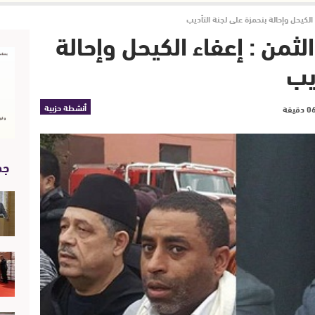
الكيحل وإحالة بنحمزة على لجنة التأديب
ثمن : إعفاء الكيحل وإحالة
يب
أنشطة حزبية
جد