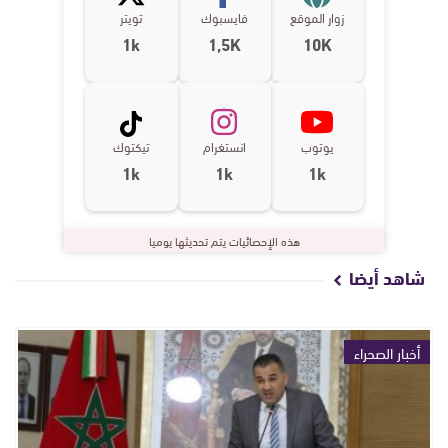
زوار الموقع
فايسبوك
تويتر
1k
1,5K
10K
يوتوب
انستغرام
تيكتوك
1k
1k
1k
هذه الإحصائيات يتم تحديثها يوميا
شاهد أيضا
أخبار الصحراء