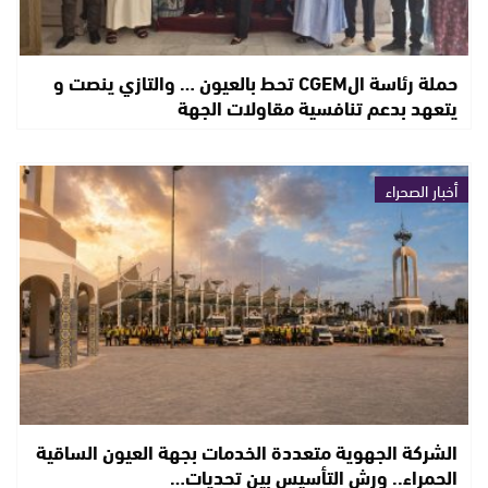
حملة رئاسة الCGEM تحط بالعيون … والتازي ينصت و
يتعهد بدعم تنافسية مقاولات الجهة
أخبار الصحراء
الشركة الجهوية متعددة الخدمات بجهة العيون الساقية
الحمراء.. ورش التأسيس بين تحديات…