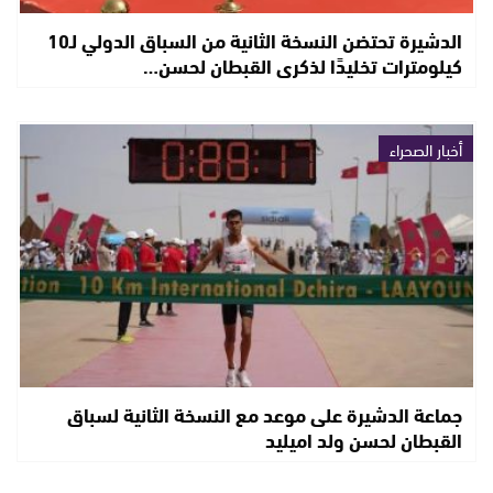
الدشيرة تحتضن النسخة الثانية من السباق الدولي لـ10
كيلومترات تخليدًا لذكرى القبطان لحسن…
أخبار الصحراء
جماعة الدشيرة على موعد مع النسخة الثانية لسباق
القبطان لحسن ولد اميليد