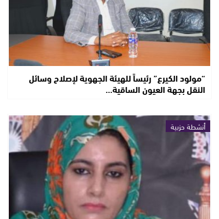
“مولود الكيرع” رئيساً للهيئة الجهوية لإصلاح وسائل
النقل بجهة العيون الساقية…
أنشطة حزبية