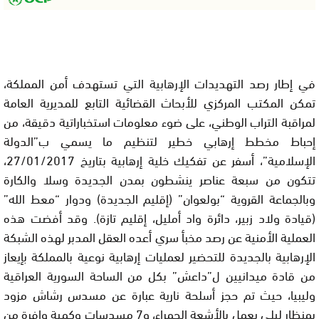
في إطار رصد التهديدات الإرهابية التي تستهدف أمن المملكة،
تمكن المكتب المركزي للأبحاث القضائية التابع للمديرية العامة
لمراقبة التراب الوطني، على ضوء معلومات استخباراتية دقيقة، من
إحباط مخطط إرهابي خطير لتنظيم ما يسمي ب”الدولة
الإسلامية”، أسفر عن تفكيك خلية إرهابية بتاريخ 27/01/2017،
تتكون من سبعة عناصر ينشطون بمدن الجديدة وسلا والكارة
وبالجماعة القروية “بولعوان” (إقليم الجديدة) ودوار “معط الله”
(قيادة ولاد زبير، دائرة واد أمليل، إقليم تازة). ‏وقد أفضت هذه
العملية الأمنية عن رصد مخبأ سري أعده العقل المدبر لهذه الشبكة
الإرهابية بالجديدة للتحضير لعمليات إرهابية نوعية بالمملكة بإيعاز
من قادة ميدانيين ل”داعش” بكل من الساحة السورية العراقية
وليبيا، حيث تم حجز أسلحة نارية عبارة عن مسدس رشاش مزود
بمنظار ليلي يعمل بالأشعة الحمراء، و7 مسدسات وكمية وافرة من