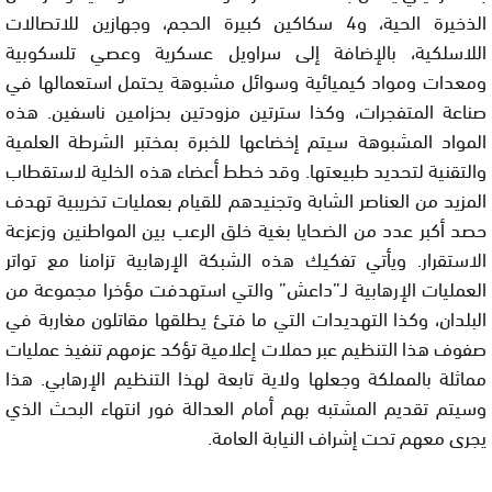
الذخيرة الحية، و4 سكاكين كبيرة الحجم، وجهازين للاتصالات
اللاسلكية، بالإضافة إلى سراويل عسكرية وعصي تلسكوبية
ومعدات ومواد كيميائية وسوائل مشبوهة يحتمل استعمالها في
صناعة المتفجرات، وكذا سترتين مزودتين بحزامين ناسفين. هذه
المواد المشبوهة سيتم إخضاعها للخبرة بمختبر الشرطة العلمية
والتقنية لتحديد طبيعتها. وقد خطط أعضاء هذه الخلية لاستقطاب
المزيد من العناصر الشابة وتجنيدهم للقيام بعمليات تخريبية تهدف
حصد أكبر عدد من الضحايا بغية خلق الرعب بين المواطنين وزعزعة
الاستقرار. ويأتي تفكيك هذه الشبكة الإرهابية تزامنا مع تواتر
العمليات الإرهابية لـ”داعش” والتي استهدفت مؤخرا مجموعة من
البلدان، وكذا التهديدات التي ما فتئ يطلقها مقاتلون مغاربة في
صفوف هذا التنظيم عبر حملات إعلامية تؤكد عزمهم تنفيذ عمليات
مماثلة بالمملكة وجعلها ولاية تابعة لهذا التنظيم الإرهابي. هذا
وسيتم تقديم المشتبه بهم أمام العدالة فور انتهاء البحث الذي
يجرى معهم تحت إشراف النيابة العامة.