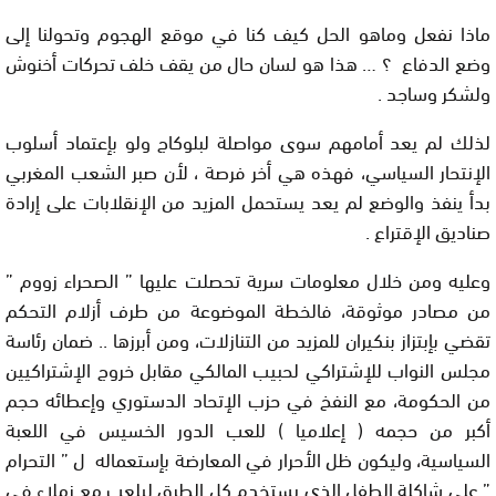
ماذا نفعل وماهو الحل كيف كنا في موقع الهجوم وتحولنا إلى
وضع الدفاع ؟ … هذا هو لسان حال من يقف خلف تحركات أخنوش
ولشكر وساجد .
لذلك لم يعد أمامهم سوى مواصلة لبلوكاج ولو بإعتماد أسلوب
الإنتحار السياسي، فهذه هي أخر فرصة ، لأن صبر الشعب المغربي
بدأ ينفذ والوضع لم يعد يستحمل المزيد من الإنقلابات على إرادة
صناديق الإقتراع .
وعليه ومن خلال معلومات سرية تحصلت عليها ” الصحراء زووم ”
من مصادر موثوقة، فالخطة الموضوعة من طرف أزلام التحكم
تقضي بإبتزاز بنكيران للمزيد من التنازلات، ومن أبرزها .. ضمان رئاسة
مجلس النواب للإشتراكي لحبيب المالكي مقابل خروج الإشتراكيين
من الحكومة، مع النفخ في حزب الإتحاد الدستوري وإعطائه حجم
أكبر من حجمه ( إعلاميا ) للعب الدور الخسيس في اللعبة
السياسية، وليكون ظل الأحرار في المعارضة بإستعماله ل ” التحرام
” على شاكلة الطفل الذي يستخدم كل الطرق ليلعب مع زملاء في