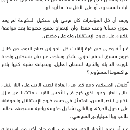
الباب المسدود، أو على الأقل هذا ما أريد لها .
ورغم أن كل المؤشرات كان توحي بأن تشكيل الحكومة لم يعد
سوى مسألة وقت فقط، وأن الإنفراج تحقق خصوصا بعد موافقة
بنكيران على خروج الإستقلال ولو على مضض .
غير أنه وعلى حين غرة إنقلبت كل الموازين صباح اليوم، من خلال
خروج مسبق الدفع لحزبي لشكر وساجد، عبر بيان بنسختين واحدة
للوردة الذابلة والثانية للحصان العليل، وبصياغة تشبه كثيرا بلاغ
نواكشوط المشؤوم ؟
أخنوش المسكين دفع كما هي العادة لصب الزيت على النار بتبني
بياني العار، وهو الذي خرج في الأمس القريب منتشيا من منزل
بنكيران للنصر المبين، المتمثل في حسم خروج الإستقلال والموفقة
على دخول الحركة، وبالتالي تشكيل حكومة رباعية منسجمة، لطالما
طالب بها الميلياردير السوسي .
غير أن زعيم الأحرار الذي يفهم في الإقتصاد أكثر من إستيعابه