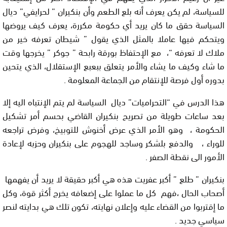
للسياسة، لم يكن يعرف أنه بلع الطعم وأن بنكيران ” لحرايفي” ديال
السياسة حقق ما كان يريد أي حكومة مكررة، يعرف كيف يروضها
ويتحكم فيها عاملا بالمثل الذي يقول ” شيطان تعرفه خير من
ملاك لا تعرفه “، مع الإحتفاظ بورقة رابحة ” جوكر ” يخرجها وقت
ما شاء وكيف ما يشاء والأمر يتعلق ببعبع الإستقلال، الذي يتحين
بدوره أول فرصة للإنتقام من الجماعة المعلومة .
هذا الدرس في “التحراميات” ديال السياسة لم يتم الإنتباه اليه إلا
بعد ساعات طويلة من تصريح بنكيران القاضي بحسم أمر تشكيل
الحكومة ، وهو الأمر الذي عرض أخنوش للتوبيخ، وفرض تراجعه
للوراء ، والدفع بلشكر وساجد للهجوم على بنكيران وحزبه لإعادة
الأمور الى نقطة الصفر .
بنكيران ” طلع ” أكبر عفريت هذه هي أكبر حقيقة لا يريد أن يفهمها
أصحاب الحال ،فهم كل ما عملوا على إضعافه يخرج أكثر قوة، وكل
ما إقتربوا من القضاء عليه وإعلان نهايته، تكون تلك هي بدايته لنصر
سياسي جديد .