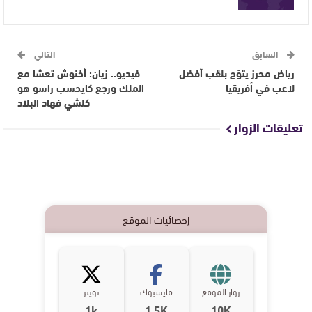
السابق
التالي
رياض محرز يتوّج بلقب أفضل
فيديو.. زيان: أخنوش تعشا مع
لاعب في أفريقيا
الملك ورجع كايحسب راسو هو
كلشي فهاد البلاد
تعليقات الزوار
إحصائيات الموقع
زوار الموقع
فايسبوك
تويتر
1k
1,5K
10K