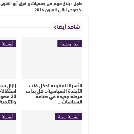
عاجل : بلاغ مهم من جمعيات و فرق أبو الفنون
بخصوص ليالي العيون 2016
شاهد أيضا
أخبار وطنية
أنشطة ح
الأسرة المغربية تدخل قلب
زلزال سي
الأجندة السياسية.. هل بدأت
استقالة 
مرحلة جديدة في صناعة
30 عضو
السياسات…
والتنمية
أنشطة حزبية
أنشطة ح