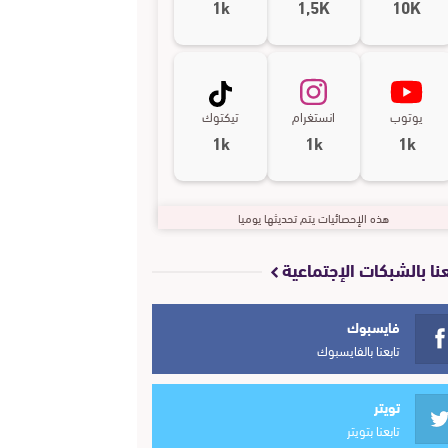
1k
1,5K
10K
يوتوب
انستغرام
تيكتوك
1k
1k
1k
هذه الإحصائيات يتم تحديثها يوميا
عنا بالشبكات الإجتماعية
فايسبوك
تابعنا بالفايسبوك
تويتر
تابعنا بتويتر