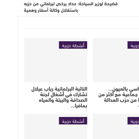
فضيحة لوزير السياحة: حداد يرخص لبرلماني من حزبه
باستغلال وكالة أسفار وهمية
زبية
أنشطة حزبية
اسي بالعيون…
النائبة البرلمانية رباب عيلال
جماعية مع أكثر من
تشارك في أشغال لجنة
ا من حزب العدالة
الصداقة والبيئة والمياه
بمافرا…
زبية
أنشطة حزبية