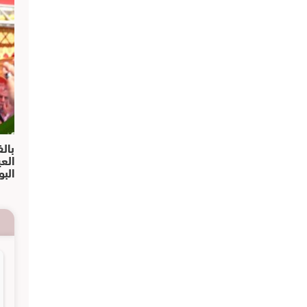
بالف
الع
البو