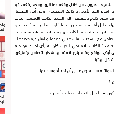
لتنمية بالعيون ، من خلال وقفة دعا اليها ومعه رفقة ، غير
ا اقناع الحد الأدنى و كانت الفضيحة ، ومن أجل التغطية
عا مجرد كلام وضعيف ، لأن السيد الكاتب الاقليمي لحزب
ولد
ا ، بدليل أنه قبل سنتين وحينما كان ” قطاع غزة ” يدمر من
الم
الة والتنمية ، حينما كانت لهم شبيبة ، بوقفة مشرفة جدا
التضامن مع الشعب الفلسطيني عموما و أهل غزة خصوصا ،
ضعيف ” الكاتب الاقليمي للحزب كان له رأي أخر و هو منع
 أرض الواقع وقام بنزع لافتة بها شعار التضامن وتمزيقها
دخل نهائيا .
 والتنمية بالعيون عسى أن نجد أجوبة عليها :
النق
الركرا