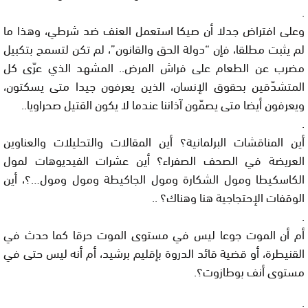
.
وعلى افتراض جدلا أن صيكا استعمل العنف ضد شرطي، وهذا ما
لم يثبت مطلقا، فإن “دولة الحق والقانون”، لم تكن لتسمح بتكبيل
مضرب عن الطعام على فراش المرض.. المشهد الذي عرّى كل
المتشدّقين بحقوق الإنسان، الذين يعرفون جيدا متى يسكتون،
ويعرفون أيضا متى يصمّون آذاننا عندما لا يكون القتيل صحراويا..
.
أين المناقشات البرلمانية؟ أين المقالات والتحليلات والعناوين
العريضة في الصحف الصفراء؟ أين عشرات الفيديوهات لمول
الكاسكيطا ومول الشكارة ومول الجاكيطة ومول ومول…؟، أين
الوقفات الإحتجاجية هنا وهناك؟ ..
.
أم أن الموت جوعا ليس في مستوى الموت حرقا كما حدث في
القنيطرة، أو قضية قائد الدروة بإقليم برشيد، أم أنه ليس حتى في
مستوى أنف بوطازوت؟.
.