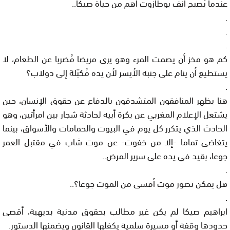
عندما يُصبح أنف بوطازوت أهم من حياة صيكا..
.
.
.
كم هو مخز أن يصمت المرء وهو يرى مريضا مُضربا عن الطعام، لا
يستطيع أن ينام على جنبه الأيسر لأن يده مُكبّلة إلى دولاب؟
.
هنا يظهر المنافقون المتشدقون بالدفاع عن حقوق الإنسان، حين
يشتعل الإعلام المغربي عن بكرة أبيه لحادثة شجار بين امرأتين، وهو
الحادث الذي يتكرر كل يوم في البيوت والحمامات والأسواق، بينما
يتغاضى تماما -إلا من خفوت- عن موت شاب في مقتبل العمر
جوعا، بقيد في يده على سرير المرض..
.
هل يمكن تصور موت أقسى من الموت جوعا؟..
.
ابراهيم صيكا لم يكن غير مطالب بحقوق مدنية بديهية، أقصى
حدودها وقفة أو مسيرة سلمية يكفلها القانون ويضمنها الدستور.